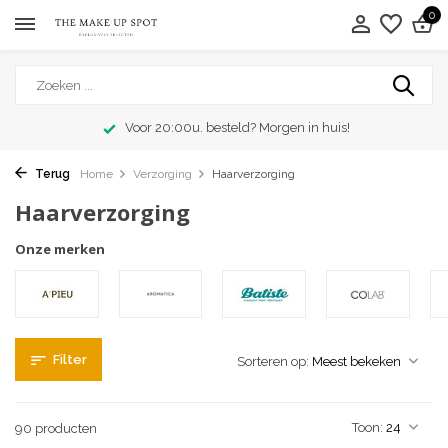
0
Exclusieve merken
Terug
Home
Verzorging
Haarverzorging
Haarverzorging
Onze merken
Filter
Sorteren op:
Toon:
90 producten