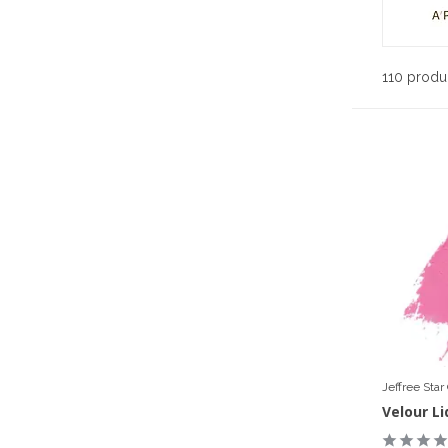
110 produ
Jeffree Sta
Velour Li