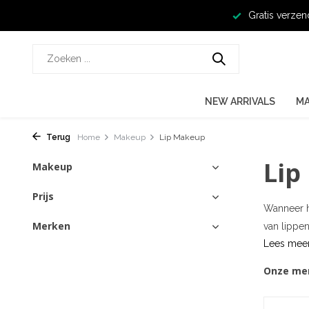
Gratis verzen
NEW ARRIVALS
M
Terug
Home
Makeup
Lip Makeup
Lip
Makeup
Prijs
Wanneer he
Merken
van lippen
Lees mee
Onze me