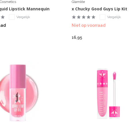
r Cosmetics
Glamlite
iquid Lipstick Mannequin
x Chucky Good Guys Lip Kit
Vergelijk
Vergelijk
aad
Niet op voorraad
16,95