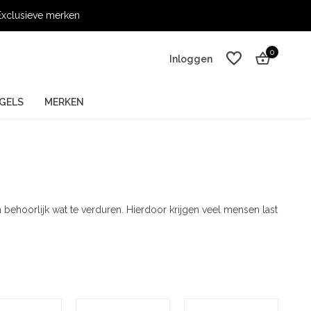
xclusieve merken
0
Inloggen
GELS
MERKEN
Account aanmaken
Account aanmaken
n behoorlijk wat te verduren. Hierdoor krijgen veel mensen last