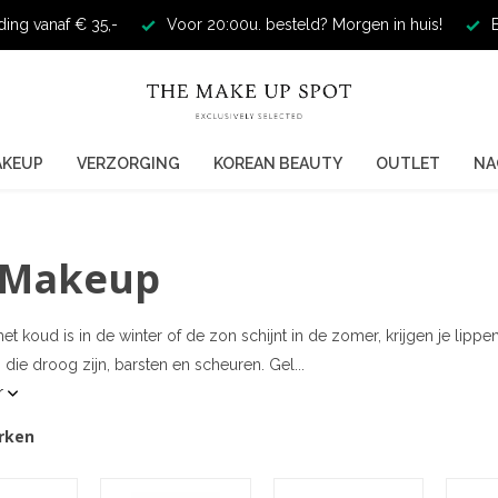
ding vanaf € 35,-
Voor 20:00u. besteld? Morgen in huis!
E
AKEUP
VERZORGING
KOREAN BEAUTY
OUTLET
NA
 Makeup
t koud is in de winter of de zon schijnt in de zomer, krijgen je lippe
 die droog zijn, barsten en scheuren. Gel...
r
rken