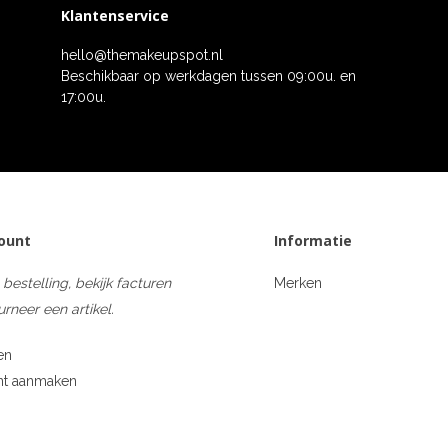
Klantenservice
hello@themakeupspot.nl
Beschikbaar op werkdagen tussen 09:00u. en
17:00u.
count
Informatie
 bestelling, bekijk facturen
Merken
urneer een artikel.
en
nt aanmaken