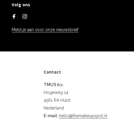
Volg ons
Meld je aan voor onze nieuwsbrief
Contact
TMUS b.v.
Hogeweg 14
4561 RA Hulst
Nederland
E-mail:
hello@themakeupspot.nl