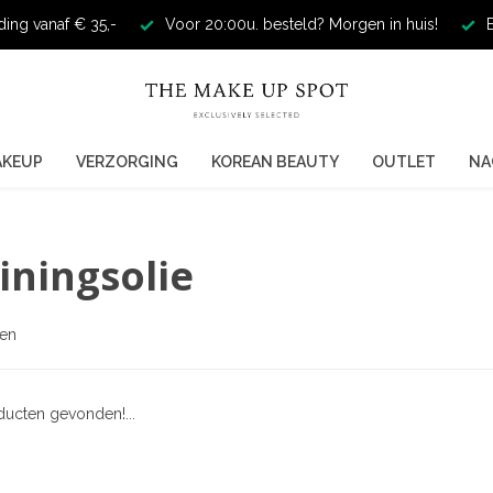
ding vanaf € 35,-
Voor 20:00u. besteld? Morgen in huis!
E
AKEUP
VERZORGING
KOREAN BEAUTY
OUTLET
NA
iningsolie
ten
ucten gevonden!...