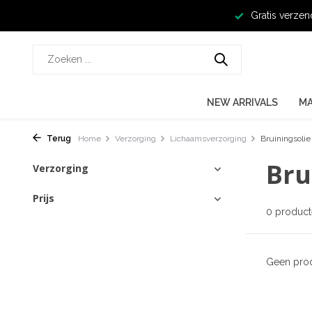
Gratis verzen
NEW ARRIVALS
M
Terug
Home
Verzorging
Lichaamsverzorging
Bruiningsolie
Bru
Verzorging
Prijs
0 produc
Geen prod