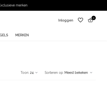
xclusieve merken
0
Inloggen
GELS
MERKEN
Account aanmaken
Account aanmaken
Toon:
Sorteren op: