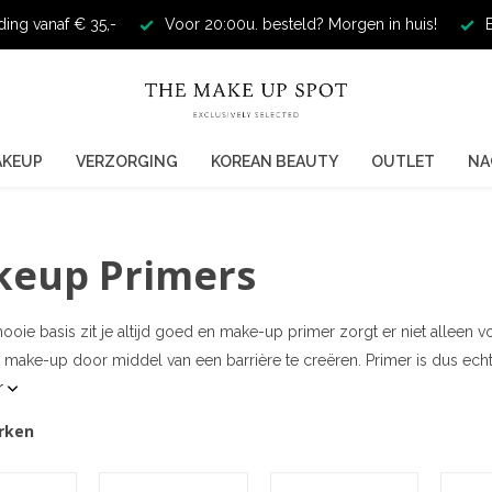
ding vanaf € 35,-
Voor 20:00u. besteld? Morgen in huis!
E
AKEUP
VERZORGING
KOREAN BEAUTY
OUTLET
NA
eup Primers
oie basis zit je altijd goed en make-up primer zorgt er niet alleen vo
 make-up door middel van een barrière te creëren. Primer is dus ech
r
rken