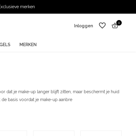
xclusieve merken
0
Inloggen
GELS
MERKEN
Account aanmaken
Account aanmaken
or dat je make-up langer blijft zitten, maar beschermt je huid
t de basis voordat je make-up aanbre