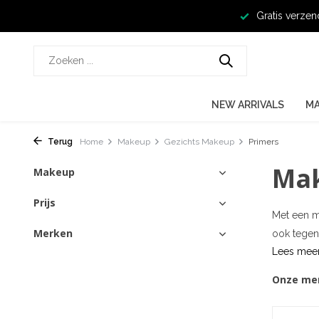
Gratis verzen
NEW ARRIVALS
M
Terug
Home
Makeup
Gezichts Makeup
Primers
Mak
Makeup
Prijs
Met een mo
Merken
ook tegen
Lees mee
Onze me