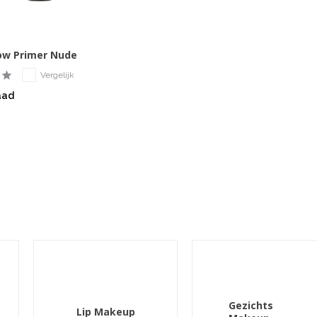
ow Primer Nude
Vergelijk
aad
Gezichts
Lip Makeup