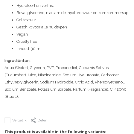
Hydrateert en verfrist
Bevat glycerine, niaciamide, hyaluronzuur en komkommersap
Gel textuur
Geschikt voor alle huidtypen
Vegan
Cruelty free
Inhoud: 30 ml
Ingrediënten:
Aqua (Water), Glycerin, PVP, Propanediol, Cucumis Sativus
(Cucumber) Juice, Niacinamide, Sodium Hyaluronate, Carbomer,
Ethylhexylglycerin, Sodium Hydroxide, Citric Acid, Phenoxyethanol,
Sodium Benzoate, Potassium Sorbate, Parfum (Fragrance), CI 42090
(Blue 1).
Vergelijk
Delen
This product is available in the following variants: