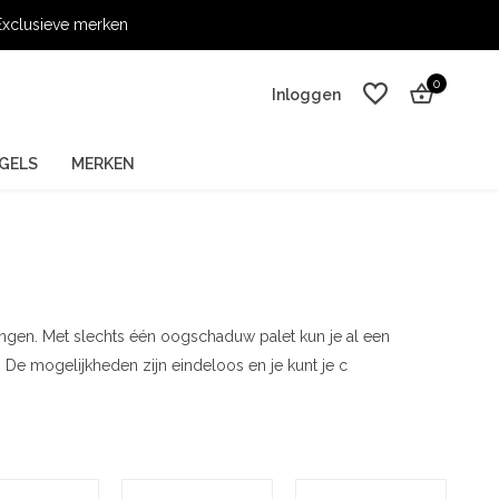
xclusieve merken
0
Inloggen
GELS
MERKEN
Account aanmaken
Account aanmaken
ngen. Met slechts één oogschaduw palet kun je al een
 De mogelijkheden zijn eindeloos en je kunt je c