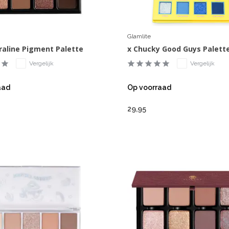
Glamlite
raline Pigment Palette
x Chucky Good Guys Palett
Vergelijk
Vergelijk
aad
Op voorraad
29,95