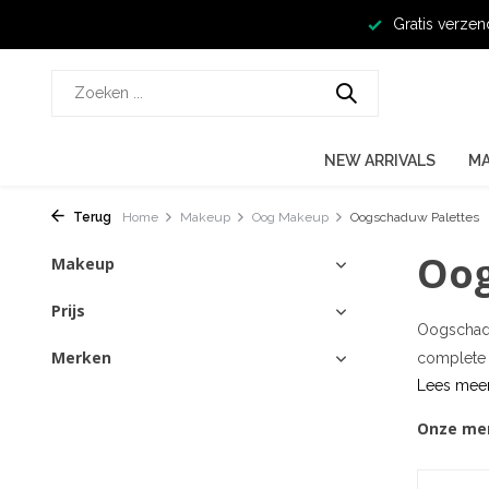
Gratis verzen
NEW ARRIVALS
M
Terug
Home
Makeup
Oog Makeup
Oogschaduw Palettes
Oog
Makeup
Prijs
Oogschadu
Merken
complete o
Lees mee
Onze me