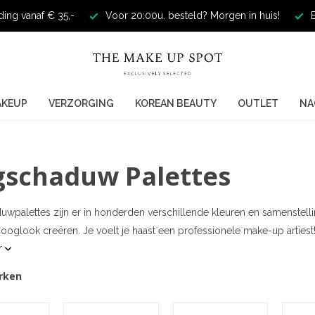
ding vanaf € 35,-
Voor 20:00u. besteld? Morgen in huis!
E
AKEUP
VERZORGING
KOREAN BEAUTY
OUTLET
NA
schaduw Palettes
wpalettes zijn er in honderden verschillende kleuren en samenstelli
oglook creëren. Je voelt je haast een professionele make-up artiest!
r
rken