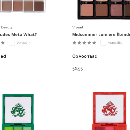
c Beauty
Viseart
Nudes Meta What?
Midsommer Lumière Étend
Vergelijk
Vergelijk
aad
Op voorraad
52,95