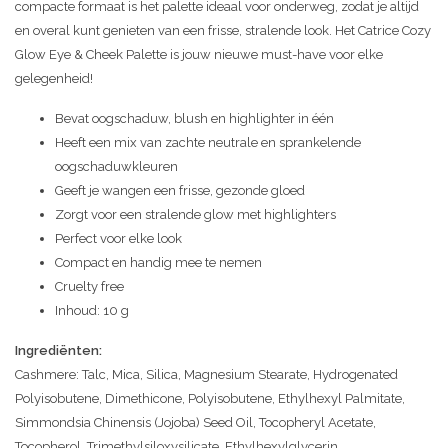
compacte formaat is het palette ideaal voor onderweg, zodat je altijd
en overal kunt genieten van een frisse, stralende look. Het Catrice Cozy
Glow Eye & Cheek Palette is jouw nieuwe must-have voor elke
gelegenheid!
Bevat oogschaduw, blush en highlighter in één
Heeft een mix van zachte neutrale en sprankelende
oogschaduwkleuren
Geeft je wangen een frisse, gezonde gloed
Zorgt voor een stralende glow met highlighters
Perfect voor elke look
Compact en handig mee te nemen
Cruelty free
Inhoud: 10 g
Ingrediënten:
Cashmere: Talc, Mica, Silica, Magnesium Stearate, Hydrogenated
Polyisobutene, Dimethicone, Polyisobutene, Ethylhexyl Palmitate,
Simmondsia Chinensis (Jojoba) Seed Oil, Tocopheryl Acetate,
Tocopherol, Trimethylsiloxysilicate, Ethylhexylglycerin,