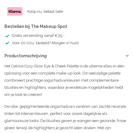
Koop nu, betaal later
Bestellen bij The Makeup Spot
Gratis verzending vanaf €35,-
Voor 20:00u. besteld? Morgen in huis!
Productomschrijving
Het Catrice Cozy Glow Eye & Cheek Palette is de ultieme alles-in-één
oplossing voor een complete make-up look. Dit veelzijdige palette
combineert prachtige oogschaduwkleuren met complementaire
blushes en highlighters, waardoor je eindeloze mogelijkheden hebt
om je look te creëren!
De rijke, gepigmenteerde oogschaduws variëren van zachte neutrale
tinten tot intense kleuren, perfect voor zowel dagelijkse als
glamoureuze looks. De blushes geven je wangen een gezonde, frisse
gloed, terwijl de highlighters je gezicht laten stralen. Met zijn