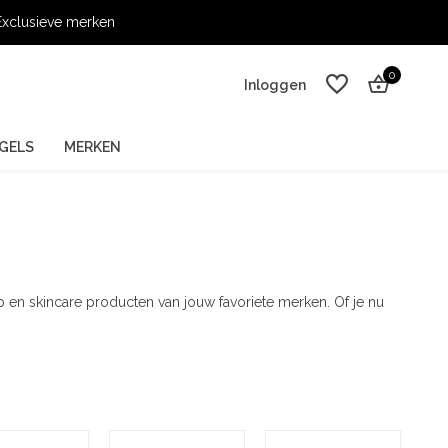
xclusieve merken
0
Inloggen
GELS
MERKEN
Account aanmaken
Account aanmaken
 en skincare producten van jouw favoriete merken. Of je nu