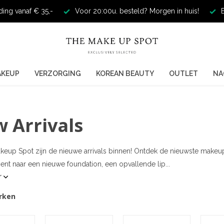
ding vanaf € 35,-
Voor 20:00u. besteld? Morgen in huis!
E
AKEUP
VERZORGING
KOREAN BEAUTY
OUTLET
NA
 Arrivals
akeup Spot zijn de nieuwe arrivals binnen! Ontdek de nieuwste makeup
nt naar een nieuwe foundation, een opvallende lip...
r
rken