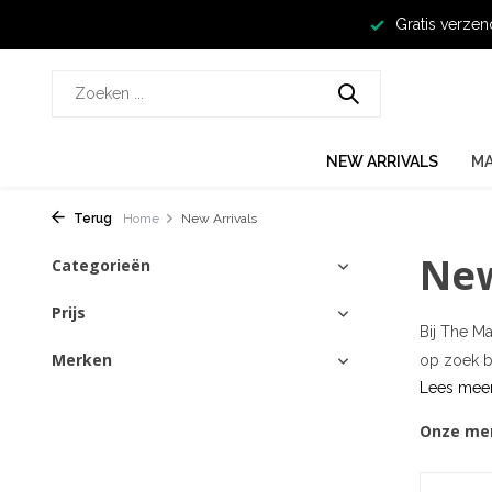
Gratis verzen
NEW ARRIVALS
M
Terug
Home
New Arrivals
New
Categorieën
Prijs
Bij The M
Merken
op zoek be
Lees mee
Onze me