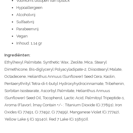
Voorkomt uitlopen van lipstick
Hypoallergeen
Alcoholvrij
Sulfaatvrij
Parabeenvrij
Vegan
Inhoud: 1,14 gr
Ingrediënten:
Ethylhexyl Palmitate, Synthetic Wax, Zeolite, Mica, Stearyl
Dimethicone, Bis-diglyceryl Polyacyladipate-2, Diisostearyl Malate,
Octadecene, Helianthus Annuus (Sunflower) Seed Cera, Kaolin,
Pentaerythrityl Tetra-di-t-butyl Hydroxyhydrocinnamate, Tribehenin,
Sorbitan Isostearate, Ascorbyl Palmitate, Helianthus Annuus
(Sunflower) Seed Oil, Tocopherol, Lactic Acid, Palmitoyl Tripeptide-1,
Aroma (Flavor), [may Contain +/- : Titanium Dioxide (Ci 77891), Iron
Oxides (Ci 77491, Ci 77492, Ci 77499), Manganese Violet (Ci 77742),
Yellow Lake 5 (Ci 19140), Red 7 Lake (Ci 15850)].