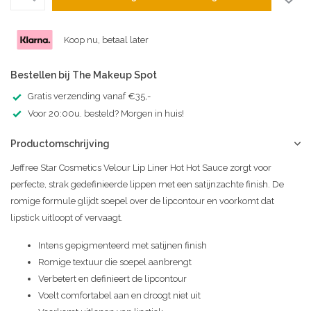
Koop nu, betaal later
Bestellen bij The Makeup Spot
Gratis verzending vanaf €35,-
Voor 20:00u. besteld? Morgen in huis!
Productomschrijving
Jeffree Star Cosmetics Velour Lip Liner Hot Hot Sauce zorgt voor
perfecte, strak gedefinieerde lippen met een satijnzachte finish. De
romige formule glijdt soepel over de lipcontour en voorkomt dat
lipstick uitloopt of vervaagt.
Intens gepigmenteerd met satijnen finish
Romige textuur die soepel aanbrengt
Verbetert en definieert de lipcontour
Voelt comfortabel aan en droogt niet uit