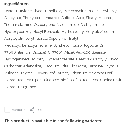
Ingrediënten:
Water, Butylene Glycol, Ethylhexyl Methoxycinnamate, Ethylhexyl
Salicylate, Phenylbenzimidazole Sulfonic Acid, Stearyl Alcohol,
Triethanolamine, Octocrylene, Niacinamide, Diethylamino
Hydroxybenzoyl Hexyl Benzoate, Hydroxyethyl Acrylate/sodium
Acryloyldimethyl Taurate Copolymer, Butyl
Methoxydibenzoylmethane, Synthetic Fluorphlogopite, Ci
77891(Titanium Dioxide), Ci 77019 (Mica), Peg-100 Stearate ,
Hydrogenated Lecithin, Glyceryl Stearate, Beeswax, Caprylyl Glycol,
Carbomer, Adenosine, Disodium Edta, Tin Oxide, Carmine, Thymus
Vulgaris (Thyme) Flower/leaf Extract, Origanum Majorana Leaf
Extract, Mentha Piperita (Peppermint) Leaf Extract, Rosa Canina Fruit
Extract, Fragrance
Vergelijk
Delen
This product is available in the following variants: