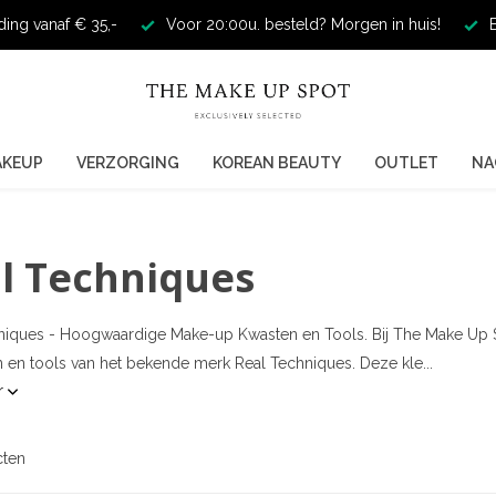
ding vanaf € 35,-
Voor 20:00u. besteld? Morgen in huis!
E
AKEUP
VERZORGING
KOREAN BEAUTY
OUTLET
NA
l Techniques
niques - Hoogwaardige Make-up Kwasten en Tools. Bij The Make Up 
 en tools van het bekende merk Real Techniques. Deze kle...
r
cten