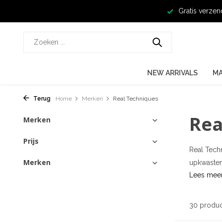
Gratis verzen
NEW ARRIVALS
M
Terug
Home
Merken
Real Techniques
Rea
Merken
Prijs
Real Tech
Merken
upkwasten
Lees mee
30 produ