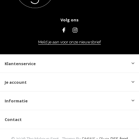
Volg ons
Meld je aan voor onze nieuwsbrief
Klantenservice
Je account
Informatie
Contact
© 2026 The Makeup Spot - Theme By
DMWS
x
Plus+
RSS-feed