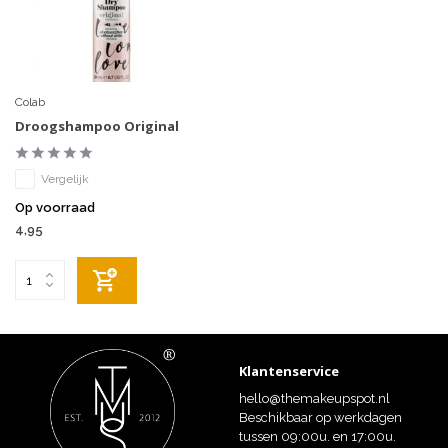
Colab
Droogshampoo Original
Vergelijk
Op voorraad
4,95
Klantenservice
hello@themakeupspot.nl
Beschikbaar op werkdagen
tussen 09:00u. en 17:00u.