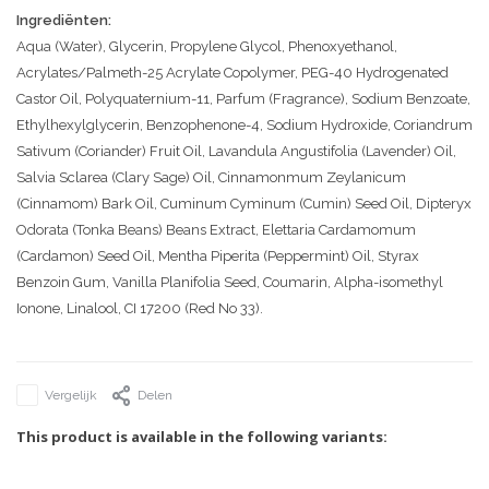
Ingrediënten:
Aqua (Water), Glycerin, Propylene Glycol, Phenoxyethanol,
Acrylates/Palmeth-25 Acrylate Copolymer, PEG-40 Hydrogenated
Castor Oil, Polyquaternium-11, Parfum (Fragrance), Sodium Benzoate,
Ethylhexylglycerin, Benzophenone-4, Sodium Hydroxide, Coriandrum
Sativum (Coriander) Fruit Oil, Lavandula Angustifolia (Lavender) Oil,
Salvia Sclarea (Clary Sage) Oil, Cinnamonmum Zeylanicum
(Cinnamom) Bark Oil, Cuminum Cyminum (Cumin) Seed Oil, Dipteryx
Odorata (Tonka Beans) Beans Extract, Elettaria Cardamomum
(Cardamon) Seed Oil, Mentha Piperita (Peppermint) Oil, Styrax
Benzoin Gum, Vanilla Planifolia Seed, Coumarin, Alpha-isomethyl
Ionone, Linalool, CI 17200 (Red No 33).
Vergelijk
Delen
This product is available in the following variants: