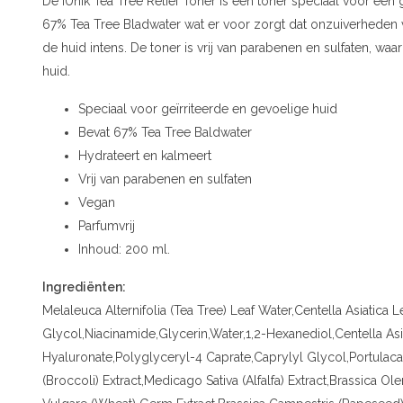
De iUnik Tea Tree Relief Toner is een toner speciaal voor een 
67% Tea Tree Bladwater wat er voor zorgt dat onzuiverheden 
de huid intens. De toner is vrij van parabenen en sulfaten, wa
huid.
Speciaal voor geïrriteerde en gevoelige huid
Bevat 67% Tea Tree Baldwater
Hydrateert en kalmeert
Vrij van parabenen en sulfaten
Vegan
Parfumvrij
Inhoud: 200 ml.
Ingrediënten:
Melaleuca Alternifolia (Tea Tree) Leaf Water,Centella Asiatica 
Glycol,Niacinamide,Glycerin,Water,1,2-Hexanediol,Centella Asi
Hyaluronate,Polyglyceryl-4 Caprate,Caprylyl Glycol,Portulaca 
(Broccoli) Extract,Medicago Sativa (Alfalfa) Extract,Brassica Ol