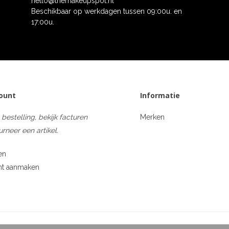
hello@themakeupspot.nl
Beschikbaar op werkdagen tussen 09:00u. en
17:00u.
count
Informatie
 bestelling, bekijk facturen
Merken
urneer een artikel.
en
nt aanmaken