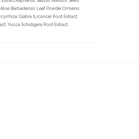
 Extract,Raphanus Sativus (Radish) Seed
te,Aloe Barbadensis Leaf Powder,Ormenis
ycyrrhiza Glabra (Licorice) Root Extract,
act, Yucca Schidigera Root Extract.