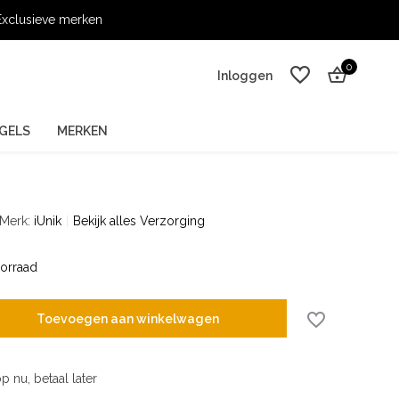
xclusieve merken
0
Inloggen
GELS
MERKEN
Merk:
iUnik
Bekijk alles Verzorging
Account aanmaken
Account aanmaken
orraad
Toevoegen aan winkelwagen
p nu, betaal later