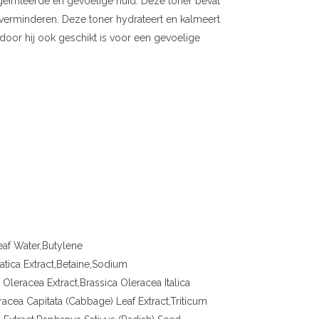
geïrriteerde en gevoelige huid. Deze toner bevat
verminderen. Deze toner hydrateert en kalmeert
ardoor hij ook geschikt is voor een gevoelige
Leaf Water,Butylene
atica Extract,Betaine,Sodium
Oleracea Extract,Brassica Oleracea Italica
eracea Capitata (Cabbage) Leaf Extract,Triticum