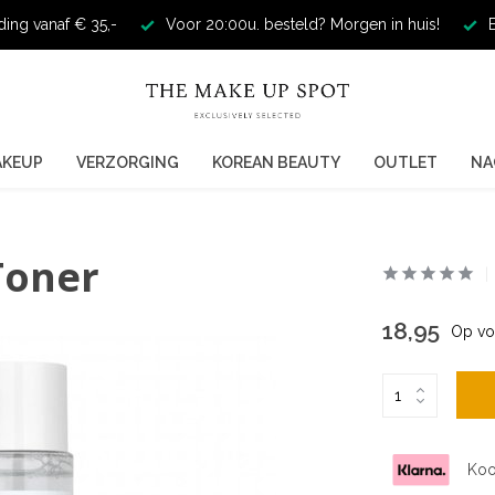
ding vanaf € 35,-
Voor 20:00u. besteld? Morgen in huis!
E
AKEUP
VERZORGING
KOREAN BEAUTY
OUTLET
NA
Toner
18,95
Op vo
Koo