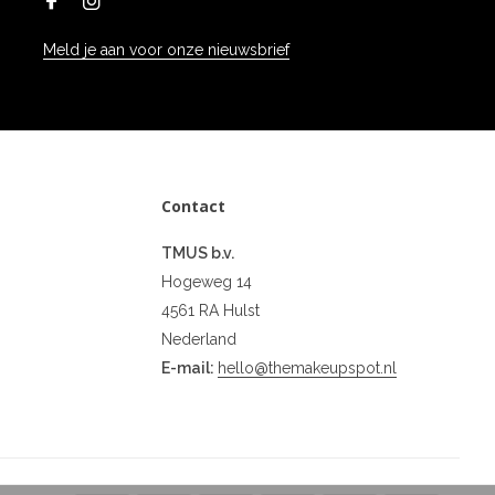
Meld je aan voor onze nieuwsbrief
Contact
TMUS b.v.
Hogeweg 14
4561 RA Hulst
Nederland
E-mail:
hello@themakeupspot.nl