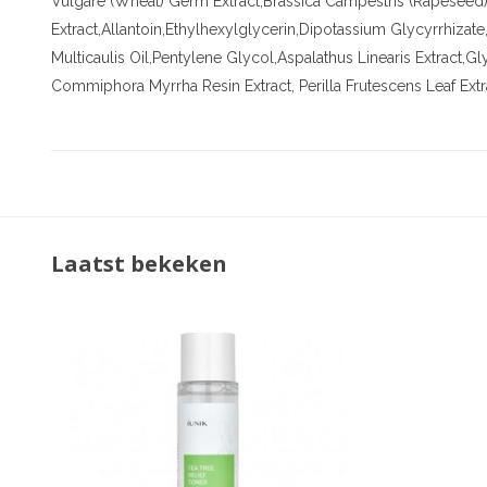
Vulgare (Wheat) Germ Extract,Brassica Campestris (Rapeseed)
Extract,Allantoin,Ethylhexylglycerin,Dipotassium Glycyrrhiza
Multicaulis Oil,Pentylene Glycol,Aspalathus Linearis Extract,Gl
Commiphora Myrrha Resin Extract, Perilla Frutescens Leaf Extr
Laatst bekeken