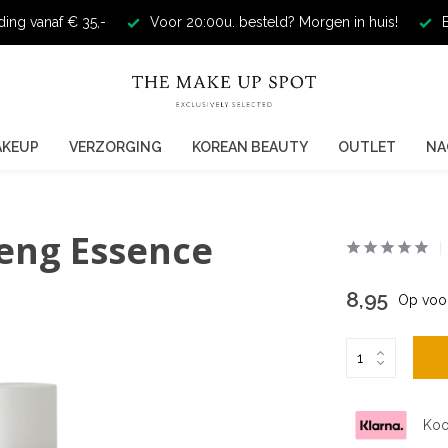
ding vanaf € 35,-
Voor 20:00u. besteld? Morgen in huis!
E
AKEUP
VERZORGING
KOREAN BEAUTY
OUTLET
NA
seng Essence
8,95
Op voo
Koo