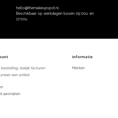
hello@themakeupspot.nl
Beschikbaar op werkdagen tussen 09:00u. en
17:00u.
count
Informatie
 bestelling, bekijk facturen
Merken
urneer een artikel.
en
nt aanmaken