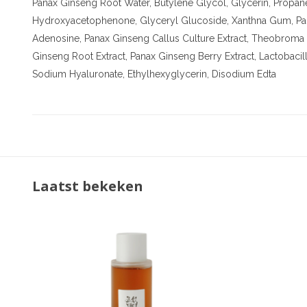
Panax Ginseng Root Water, Butylene Glycol, Glycerin, Propane
Hydroxyacetophenone, Glyceryl Glucoside, Xanthna Gum, Panth
Adenosine, Panax Ginseng Callus Culture Extract, Theobroma 
Ginseng Root Extract, Panax Ginseng Berry Extract, Lactobacil
Sodium Hyaluronate, Ethylhexyglycerin, Disodium Edta
Laatst bekeken