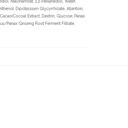
diol, Niacinamide, 1,2-Hexanediol, Water,
enol, Dipotassium Glycyrrhizate, Allantoin,
Cacao(Cocoa) Extract, Dextrin, Glucose, Panax
lus/Panax Ginseng Root Ferment Filtrate,