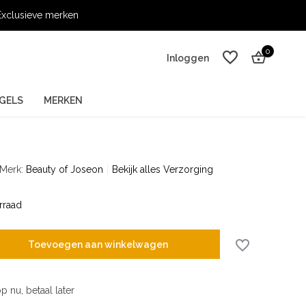
xclusieve merken
0
Inloggen
GELS
MERKEN
Merk:
Beauty of Joseon
Bekijk alles Verzorging
Account aanmaken
Account aanmaken
rraad
Toevoegen aan winkelwagen
p nu, betaal later