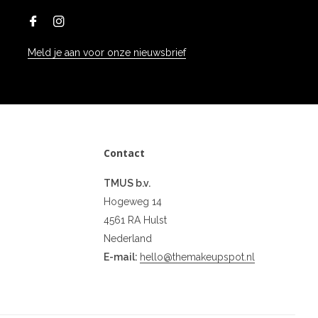
Meld je aan voor onze nieuwsbrief
Contact
TMUS b.v.
Hogeweg 14
4561 RA Hulst
Nederland
E-mail:
hello@themakeupspot.nl