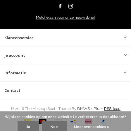
Meld je aan voor onze nieuwsbrief
Klantenservice
Je account
Informatie
Contact
© 2026 The Makeup Spot - Theme By
DMWS
x
Plus+
RSS-feed
Wij slaan cookies op om onze website te verbeteren. Is dat akkoord?
Ja
Nee
Meer over cookies »