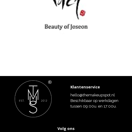
Klantenservice
hello@themakeupspot.nl
Beschikbaar op werkdagen
tussen 09:00u. en 17:00u.
Volg ons