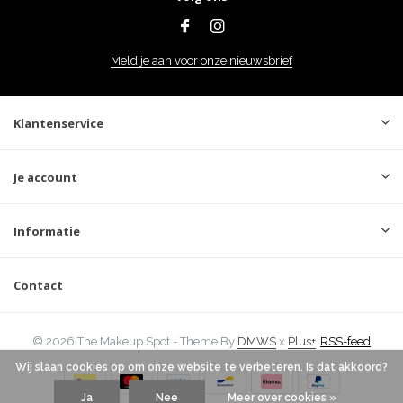
Meld je aan voor onze nieuwsbrief
Klantenservice
Je account
Informatie
Contact
© 2026 The Makeup Spot - Theme By
DMWS
x
Plus+
RSS-feed
Wij slaan cookies op om onze website te verbeteren. Is dat akkoord?
Ja
Nee
Meer over cookies »