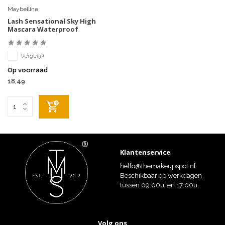
Maybelline
Lash Sensational Sky High
Mascara Waterproof
Vergelijk
Op voorraad
18,49
Klantenservice
hello@themakeupspot.nl
Beschikbaar op werkdagen
tussen 09:00u. en 17:00u.
Volg ons