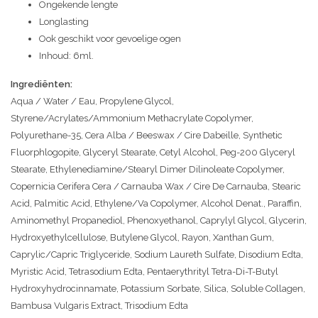
Ongekende lengte
Longlasting
Ook geschikt voor gevoelige ogen
Inhoud: 6ml.
Ingrediënten:
Aqua / Water / Eau, Propylene Glycol,
Styrene/Acrylates/Ammonium Methacrylate Copolymer,
Polyurethane-35, Cera Alba / Beeswax / Cire Dabeille, Synthetic
Fluorphlogopite, Glyceryl Stearate, Cetyl Alcohol, Peg-200 Glyceryl
Stearate, Ethylenediamine/Stearyl Dimer Dilinoleate Copolymer,
Copernicia Cerifera Cera / Carnauba Wax / Cire De Carnauba, Stearic
Acid, Palmitic Acid, Ethylene/Va Copolymer, Alcohol Denat., Paraffin,
Aminomethyl Propanediol, Phenoxyethanol, Caprylyl Glycol, Glycerin,
Hydroxyethylcellulose, Butylene Glycol, Rayon, Xanthan Gum,
Caprylic/Capric Triglyceride, Sodium Laureth Sulfate, Disodium Edta,
Myristic Acid, Tetrasodium Edta, Pentaerythrityl Tetra-Di-T-Butyl
Hydroxyhydrocinnamate, Potassium Sorbate, Silica, Soluble Collagen,
Bambusa Vulgaris Extract, Trisodium Edta