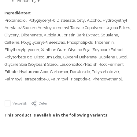
Inhoud: 15 ml.
Ingrediënten:
Propanediol, Polyglyceryl-6 Distearate, Cetyl Alcohol, Hydroxyethyl
Acrylate/Sodium Acryloyldimethyl Taurate Copolymer, Jojoba Esters,
Glyceryl Dibehenate, Albizia Julibrissin Bark Extract, Squalane,
Caffeine, Polyglyceryl-3 Beeswax, Phospholipids, Tribehenin,
Ethylhexylglycerin, Xanthan Gum, Glycine Soja (Soybean) Extract,
Polysorbate 60, Disodium Edta, Glyceryl Behenate, Butylene Glycol,
Glycine Soja (Soybean) Sterol, Leuconostoc/Radish Root Ferment
Filtrate, Hyaluronic Acid, Carbomer, Darutoside, Polysorbate 20,
Palmitoyl Tetrapeptide-7, Palmitoyl Tripeptide-1, Phenoxyethanol.
Vergelijk
Delen
This product is available in the following variants: