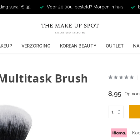
ding vanaf € 35,-
Voor 20:00u. besteld? Morgen in huis!
E
AKEUP
VERZORGING
KOREAN BEAUTY
OUTLET
NA
Multitask Brush
8,95
Op voo
Koo