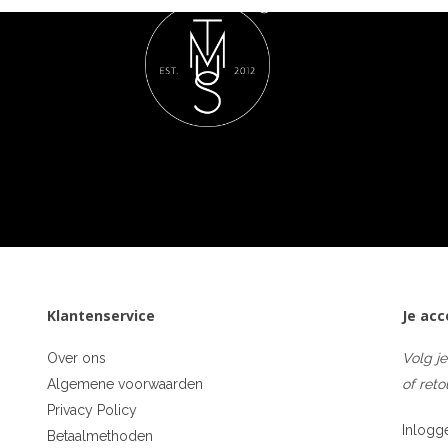
Klantenservice
Je ac
Over ons
Volg je
Algemene voorwaarden
of reto
Privacy Policy
Inlogg
Betaalmethoden