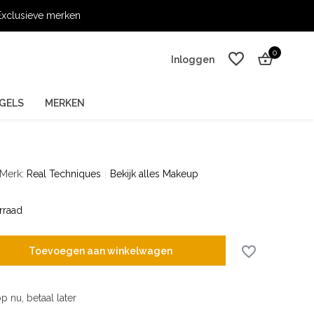
xclusieve merken
0
Inloggen
GELS
MERKEN
Merk:
Real Techniques
Bekijk alles Makeup
Account aanmaken
Account aanmaken
rraad
Toevoegen aan winkelwagen
p nu, betaal later