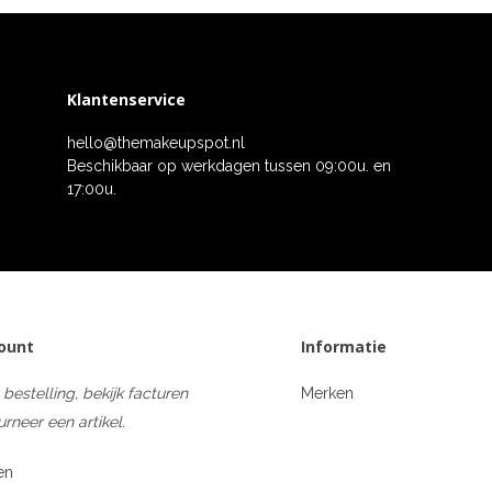
Klantenservice
hello@themakeupspot.nl
Beschikbaar op werkdagen tussen 09:00u. en
17:00u.
count
Informatie
 bestelling, bekijk facturen
Merken
urneer een artikel.
en