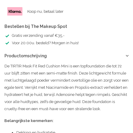
Koop nu, betaal later
Bestellen bij The Makeup Spot
Gratis verzending vanaf €35,-
Voor 20:00u. besteld? Morgen in huis!
Productomschrijving
De TIRTIR Mask Fit Red Cushion Mini is een topfoundation die tot 72
uur blijft zitten met een semi-matte finish. Deze lichtgewicht formule
met luchtgelaagd poeder vermindert overtollige olie en zorgt voor een
egale teint. Verrijkt met Niacinamide en Propolis-extract verheldert en
hydrateert het je huid, terwijl Adenosine helpt tegen rimpels. Geschikt
voor alle huidtypes, zelfs de gevoelige huid. Deze foundation is
cruelty-free en een must-have voor een stralende look.
Belangrijkste kenmerken:
Dekking en hydratatie