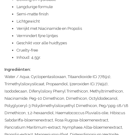
Langdurige formule
Semi-matte finish
Lichtgewicht
Verrijkt met Niacinamide en Propolis
Vermindert fijne lijntjes
Geschikt voor alle huidtypes
Cruelty-free
Inhoud: 4,5gr.
Ingrediënten:
Water / Aqua, Cyclopentasiloxaan, Titaandioxide (Ci 77891),
Trimethylsiloxysilicaat, Propaandiol, Ijzeroxiden (Ci 77492),
Isododecaan, Difenylsiloxy Phenyl Trimethicon, Methyltrimethicon,
Niacinamide, Peg-10 Dimethicon, Dimethicon, Octyldodecanol,
Polyglyceryl-3 Polydimethylsiloxyethyl Dimethicon, Peg/ppg-18/18
Dimethicon, 1,2-hexaandiol, Haematococcus Pluvialis-olie, Hibiscus
Sabdariffa-bloemenextract, Rosa Rugosa-bloemenextract,
Pancratium Maritimum-extract, Nymphaea Alba-bloemenextract,
Propolis-extract, Magnesiumsulfaat, Disteardimonium Hectorite,