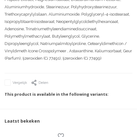
Aluminiumhydroxide, Stearinezuur, Polyhydroxystearinezuur,
Triethoxycaprylylsilaan, Aluminiumoxide, Polyglyceryl-4-isostearaat,
Isopropyltitaantriisostearaat, Neopentylglycoldiethylhexanoaat,
Adenosine, Trinatriumethyleendiaminedisuccinaat,
Polymethylmethacrylaat, Butyleenglycol, Glycerine,
Dipropyleenglycol, Natriumpalmitoylproline, Cetearyldimethicon /
Vinyldimeth Icone Crosspolymeer , Astaxanthine, Kaliumsorbaat, Geur
(Parfum), Ijzeroxiden (Ci 77491), Ijzeroxiden (Ci 77499)
Vergelijk
Delen
This product is available in the following variants:
Laatst bekeken