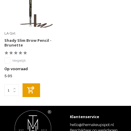
LA Girl
Shady Slim Brow Pencil -
Brunette
Vergelijk
Op voorraad
5,95
Klantenservice
hello@themakeupspot.nl
Beschikbaar op werkdagen