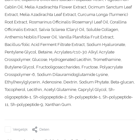
Cablin Oil, Melia Azadirachta Flower Extract, Ocimum Sanctum Leaf
Extract, Melia Azadirachta Leaf Extract, Curcuma Longa (Turmeric)
Root Extract, Rosmarinus Officinalis (Rosemary) Leaf Oil, Corallina
Officinalis Extract, Salvia Sclarea (Clary) Oil, Soluble Collagen,
Anthemis Nobilis Flower Oil, Vanilla Planifolia Fruit Extract,
Bacillus/folic Acid Ferment Filtrate Extract, Sodium Hyaluronate,
Pentylene Glycol, Betaine, Acrylates/c10-30 Alkyl Acrylate
Crosspolymer, Glucose, Hydrogenated Lecithin, Tromethamine,
Butylene Glycol, Fructooligosaccharides, Fructose, Polyacrylate
Crosspolymer-6, Sodium Dilauramidoglutamide Lysine,
Ethylhexylglycerin, Adenosine, Dextrin, Sodium Phytate, Beta-glucan,
Tocopherol, Lecithin, Acetyl Glutamine, Caprylyl Glycol, Sh-
oligopeptide-1, Sh-oligopeptide-2, Sh-polypeptide-1, Sh-polypeptide-
11, Sh-polypeptide-9, Xanthan Gum.
Vergelijk
Delen