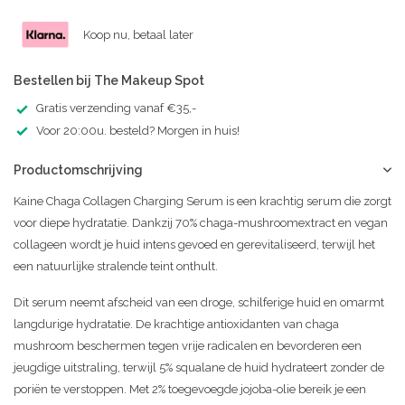
Koop nu, betaal later
Bestellen bij The Makeup Spot
Gratis verzending vanaf €35,-
Voor 20:00u. besteld? Morgen in huis!
Productomschrijving
Kaine Chaga Collagen Charging Serum is een krachtig serum die zorgt
voor diepe hydratatie. Dankzij 70% chaga-mushroomextract en vegan
collageen wordt je huid intens gevoed en gerevitaliseerd, terwijl het
een natuurlijke stralende teint onthult.
Dit serum neemt afscheid van een droge, schilferige huid en omarmt
langdurige hydratatie. De krachtige antioxidanten van chaga
mushroom beschermen tegen vrije radicalen en bevorderen een
jeugdige uitstraling, terwijl 5% squalane de huid hydrateert zonder de
poriën te verstoppen. Met 2% toegevoegde jojoba-olie bereik je een