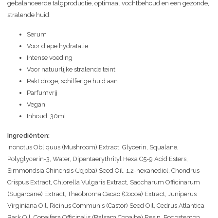
gebalanceerde talgproductie, optimaal vochtbehoud en een gezonde,
stralende huid.
Serum
Voor diepe hydratatie
Intense voeding
Voor natuurlijke stralende teint
Pakt droge, schilferige huid aan
Parfumvrij
Vegan
Inhoud: 30ml.
Ingrediënten:
Inonotus Obliquus (Mushroom) Extract, Glycerin, Squalane,
Polyglycerin-3, Water, Dipentaerythrityl Hexa C5-9 Acid Esters,
Simmondsia Chinensis (Jojoba) Seed Oil, 1,2-hexanediol, Chondrus
Crispus Extract, Chlorella Vulgaris Extract, Saccharum Officinarum
(Sugarcane) Extract, Theobroma Cacao (Cocoa) Extract, Juniperus
Virginiana Oil, Ricinus Communis (Castor) Seed Oil, Cedrus Atlantica
Bark Oil, Copaifera Officinalis (Balsam Copaiba) Resin, Pogostemon