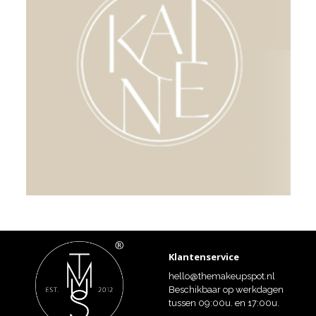
Klantenservice
hello@themakeupspot.nl
Beschikbaar op werkdagen
tussen 09:00u. en 17:00u.