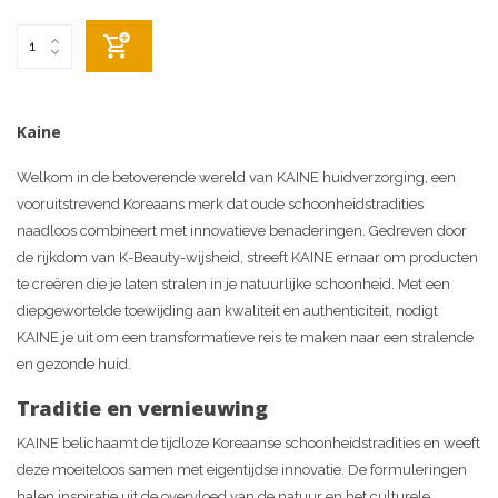
Kaine
Welkom in de betoverende wereld van KAINE huidverzorging, een
vooruitstrevend Koreaans merk dat oude schoonheidstradities
naadloos combineert met innovatieve benaderingen. Gedreven door
de rijkdom van K-Beauty-wijsheid, streeft KAINE ernaar om producten
te creëren die je laten stralen in je natuurlijke schoonheid. Met een
diepgewortelde toewijding aan kwaliteit en authenticiteit, nodigt
KAINE je uit om een transformatieve reis te maken naar een stralende
en gezonde huid.
Traditie en vernieuwing
KAINE belichaamt de tijdloze Koreaanse schoonheidstradities en weeft
deze moeiteloos samen met eigentijdse innovatie. De formuleringen
halen inspiratie uit de overvloed van de natuur en het culturele