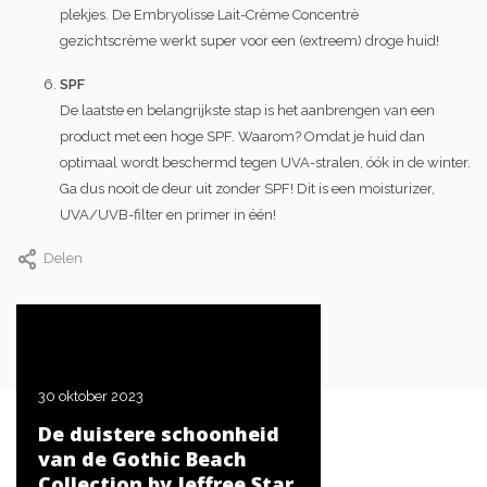
plekjes. De Embryolisse Lait-Crème Concentrè
gezichtscrème werkt super voor een (extreem) droge huid!
SPF
De laatste en belangrijkste stap is het aanbrengen van een
product met een hoge SPF. Waarom? Omdat je huid dan
optimaal wordt beschermd tegen UVA-stralen, óók in de winter.
Ga dus nooit de deur uit zonder SPF! Dit is een moisturizer,
UVA/UVB-filter en primer in één!
Delen
30 oktober 2023
20 oktober 2023
De duistere schoonheid
De beste tips voor
et.
van de Gothic Beach
creëren van een
Collection by Jeffree Star
Halloween-look