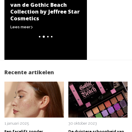
et.
van de Gothic Beach
creëren van een
Collection by Jeffree Star
Halloween-look
Cosmetics
Lees meer
Lees meer
Recente artikelen
1 januari 2025
30 oktober 2023
Een facelift zonder
De duistere schoonheid van