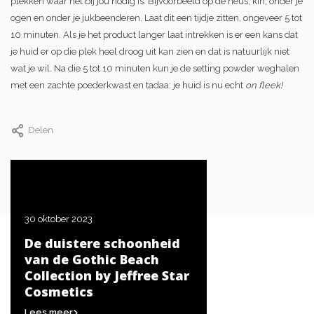
plekken waar het bij jou nodig is. Bijvoorbeeld op de neus, kin, onder je
ogen en onder je jukbeenderen. Laat dit een tijdje zitten, ongeveer 5 tot
10 minuten. Als je het product langer laat intrekken is er een kans dat
je huid er op die plek heel droog uit kan zien en dat is natuurlijk niet
wat je wil. Na die 5 tot 10 minuten kun je de setting powder weghalen
met een zachte poederkwast en tadaa: je huid is nu echt
on fleek!
Delen
30 oktober 2023
20 oktober 2023
De duistere schoonheid
De beste tips voor
et.
van de Gothic Beach
creëren van een
Collection by Jeffree Star
Halloween-look
Cosmetics
Lees meer
Lees meer