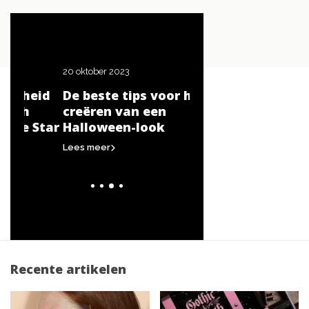
20 oktober 2023
10 maart 2023
id
De beste tips voor het
Contouren als een
creëren van een
de beste contour t
Star
Halloween-look
Lees meer
Lees meer
Recente artikelen