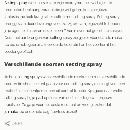
Setting spray
is de laatste stap in je beautyroutine. Nadat je alle
producten hebt aangebracht die je wilt gebruiken voor jouw
fantastische look kun je alles setten met setting spray. Setting spray
breng je aan door deze ongeveer 20-25 cm van je gezicht te houden,
je je ogen te sluiten en deze in een T-vorm over het gezicht te sprayen.
Door het aanbrengen van
setting spray
zorg je er voor dat alle
make-
up
die je hebt gebruikt mooi op de huid blijft en het voorkomt het
poederige effect.
Verschillende soorten setting spray
Je hebt
setting sprays
van verschillende merken en met verschillende
soorten finishes. Je kunt gaan voor een setting spray die zorgt voor een
matte finish of eentje met een oil control functie. Kijk goed naar welke
setting spray bij je past op basis van de finish die je wilt en jouw
huidtype. Zo ga je voor het beste resultaat en weet je zeker dat
je
make-up
er de hele dag flawless uitziet!
Delen