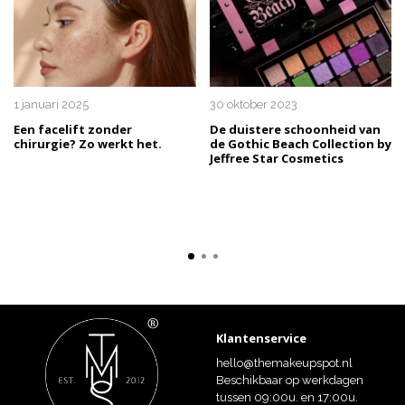
1 januari 2025
30 oktober 2023
Een facelift zonder
De duistere schoonheid van
chirurgie? Zo werkt het.
de Gothic Beach Collection by
Jeffree Star Cosmetics
Klantenservice
hello@themakeupspot.nl
Beschikbaar op werkdagen
tussen 09:00u. en 17:00u.