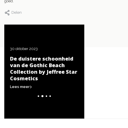
goed.
Delen
30 oktober 2023
20 oktober 2023
De duistere schoonheid
De beste tips voor
et.
van de Gothic Beach
creëren van een
Collection by Jeffree Star
Halloween-look
Cosmetics
Lees meer
Lees meer