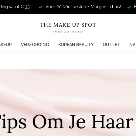
ding vanaf € 35,-
Voor 20:00u. besteld? Morgen in huis!
E
AKEUP
VERZORGING
KOREAN BEAUTY
OUTLET
NA