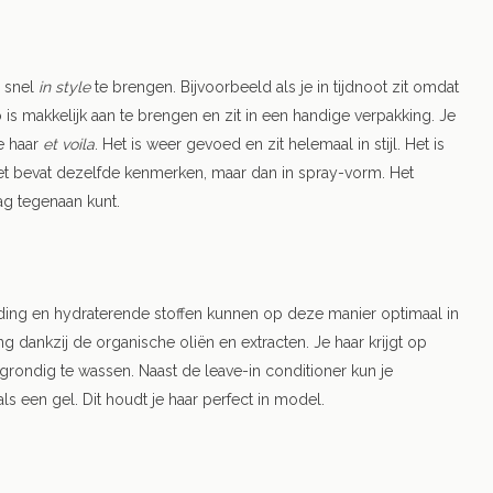
 snel
in style
te brengen. Bijvoorbeeld als je in tijdnoot zit omdat
s makkelijk aan te brengen en zit in een handige verpakking. Je
e haar
et voila
. Het is weer gevoed en zit helemaal in stijl. Het is
t bevat dezelfde kenmerken, maar dan in spray-vorm. Het
ag tegenaan kunt.
oeding en hydraterende stoffen kunnen op deze manier optimaal in
g dankzij de organische oliën en extracten. Je haar krijgt op
grondig te wassen. Naast de leave-in conditioner kun je
 een gel. Dit houdt je haar perfect in model.