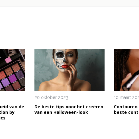
20 oktober 2023
10 maart 20
heid van de
De beste tips voor het creëren
Contouren 
tion by
van een Halloween-look
beste cont
ics