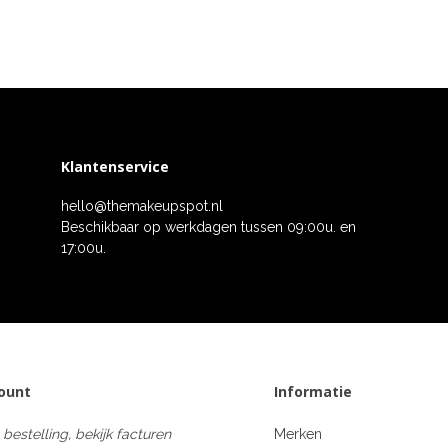
Klantenservice
hello@themakeupspot.nl
Beschikbaar op werkdagen tussen 09:00u. en
17:00u.
count
Informatie
 bestelling, bekijk facturen
Merken