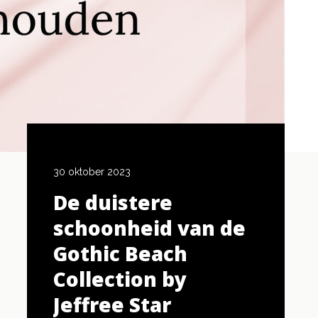
30 oktober 2023
20 oktober 
onder
De duistere
De be
werkt
schoonheid van de
het c
Gothic Beach
een H
Collection by
look
Jeffree Star
Lees meer