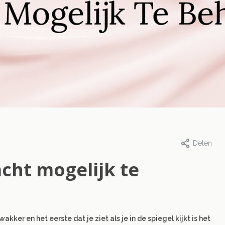
t 2023
1 januari 2025
touren als een
Een facelift z
Delen
: de beste
chirurgie? Zo 
acht mogelijk te
tour tips
het.
eer
Lees meer
r en het eerste dat je ziet als je in de spiegel kijkt is het