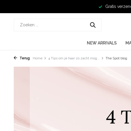
Gratis verzen
NEW ARRIVALS
M
Terug
Home
4 Tips om je haar zo zacht mog...
The Spot blog