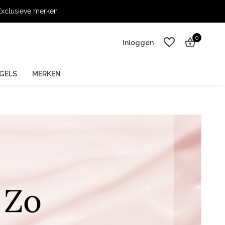
xclusieve merken
0
Inloggen
GELS
MERKEN
Account aanmaken
Account aanmaken