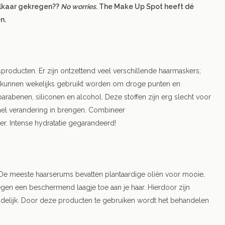
elkaar gekregen??
No worries
. The Make Up Spot heeft dé
n.
roducten. Er zijn ontzettend veel verschillende haarmaskers;
rs kunnen wekelijks gebruikt worden om droge punten en
rabenen, siliconen en alcohol. Deze stoffen zijn erg slecht voor
snel verandering in brengen. Combineer
r. Intense hydratatie gegarandeerd!
 De meeste haarserums bevatten plantaardige oliën voor mooie,
en een beschermend laagje toe aan je haar. Hierdoor zijn
schadelijk. Door deze producten te gebruiken wordt het behandelen