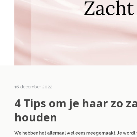
20 oktober 2023
10 maar
De beste tips voor
Con
16 december 2022
het creëren van
pro
4 Tips om je haar zo z
een Halloween-
con
houden
look
Lees m
Lees meer
We hebben het allemaal wel eens meegemaakt. Je wordt wakke