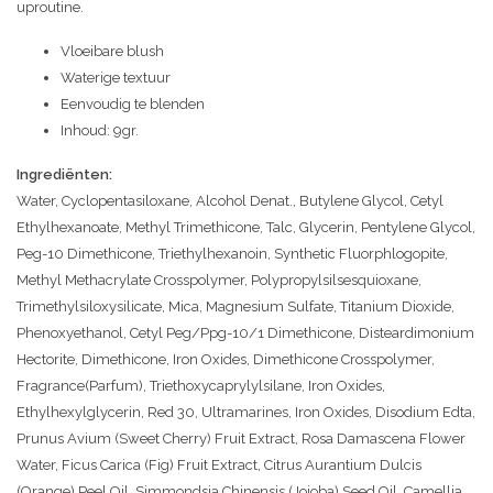
uproutine.
Vloeibare blush
Waterige textuur
Eenvoudig te blenden
Inhoud: 9gr.
Ingrediënten:
Water, Cyclopentasiloxane, Alcohol Denat., Butylene Glycol, Cetyl
Ethylhexanoate, Methyl Trimethicone, Talc, Glycerin, Pentylene Glycol,
Peg-10 Dimethicone, Triethylhexanoin, Synthetic Fluorphlogopite,
Methyl Methacrylate Crosspolymer, Polypropylsilsesquioxane,
Trimethylsiloxysilicate, Mica, Magnesium Sulfate, Titanium Dioxide,
Phenoxyethanol, Cetyl Peg/Ppg-10/1 Dimethicone, Disteardimonium
Hectorite, Dimethicone, Iron Oxides, Dimethicone Crosspolymer,
Fragrance(Parfum), Triethoxycaprylylsilane, Iron Oxides,
Ethylhexylglycerin, Red 30, Ultramarines, Iron Oxides, Disodium Edta,
Prunus Avium (Sweet Cherry) Fruit Extract, Rosa Damascena Flower
Water, Ficus Carica (Fig) Fruit Extract, Citrus Aurantium Dulcis
(Orange) Peel Oil, Simmondsia Chinensis (Jojoba) Seed Oil, Camellia