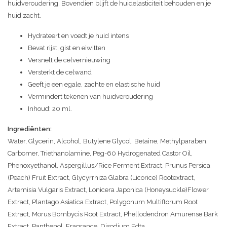
huidveroudering. Bovendien blijft de huidelasticiteit behouden en je
huid zacht.
Hydrateert en voedt je huid intens
Bevat rijst, gist en eiwitten
Versnelt de celvernieuwing
Versterkt de celwand
Geeft je een egale, zachte en elastische huid
Vermindert tekenen van huidveroudering
Inhoud: 20 ml.
Ingrediënten:
Water, Glycerin, Alcohol, Butylene Glycol, Betaine, Methylparaben,
Carbomer, Triethanolamine, Peg-60 Hydrogenated Castor Oil,
Phenoxyethanol, Aspergillus/Rice Ferment Extract, Prunus Persica
(Peach) Fruit Extract, Glycyrrhiza Glabra (Licorice) Rootextract,
Artemisia Vulgaris Extract, Lonicera Japonica (Honeysuckle)Flower
Extract, Plantago Asiatica Extract, Polygonum Multiflorum Root
Extract, Morus Bombycis Root Extract, Phellodendron Amurense Bark
Extract, Panthenol, Fragrance, Disodium Edta.