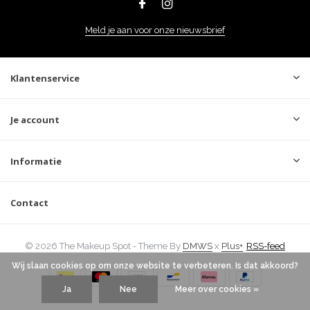
Meld je aan voor onze nieuwsbrief
Klantenservice
Je account
Informatie
Contact
© 2026 The Makeup Spot - Theme By
DMWS
x
Plus+
RSS-feed
Wij slaan cookies op om onze website te verbeteren. Is dat akkoord?
Ja
Nee
Meer over cookies »