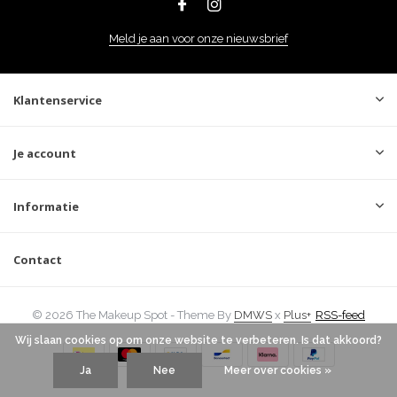
Meld je aan voor onze nieuwsbrief
Klantenservice
Je account
Informatie
Contact
© 2026 The Makeup Spot - Theme By
DMWS
x
Plus+
RSS-feed
Wij slaan cookies op om onze website te verbeteren. Is dat akkoord?
Ja
Nee
Meer over cookies »