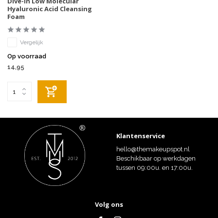
Dive-In Low Molecular
Hyaluronic Acid Cleansing
Foam
Vergelijk
Op voorraad
14,95
Klantenservice
hello@themakeupspot.nl
Beschikbaar op werkdagen
tussen 09:00u. en 17:00u.
Volg ons