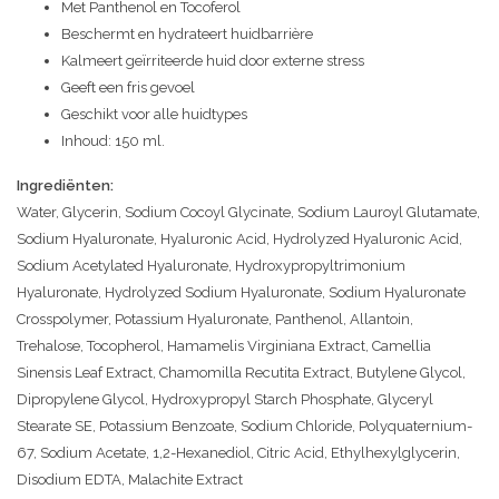
Met Panthenol en Tocoferol
Beschermt en hydrateert huidbarrière
Kalmeert geïrriteerde huid door externe stress
Geeft een fris gevoel
Geschikt voor alle huidtypes
Inhoud: 150 ml.
Ingrediënten:
Water, Glycerin, Sodium Cocoyl Glycinate, Sodium Lauroyl Glutamate,
Sodium Hyaluronate, Hyaluronic Acid, Hydrolyzed Hyaluronic Acid,
Sodium Acetylated Hyaluronate, Hydroxypropyltrimonium
Hyaluronate, Hydrolyzed Sodium Hyaluronate, Sodium Hyaluronate
Crosspolymer, Potassium Hyaluronate, Panthenol, Allantoin,
Trehalose, Tocopherol, Hamamelis Virginiana Extract, Camellia
Sinensis Leaf Extract, Chamomilla Recutita Extract, Butylene Glycol,
Dipropylene Glycol, Hydroxypropyl Starch Phosphate, Glyceryl
Stearate SE, Potassium Benzoate, Sodium Chloride, Polyquaternium-
67, Sodium Acetate, 1,2-Hexanediol, Citric Acid, Ethylhexylglycerin,
Disodium EDTA, Malachite Extract