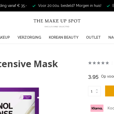
ding vanaf € 35,-
Voor 20:00u. besteld? Morgen in huis!
E
AKEUP
VERZORGING
KOREAN BEAUTY
OUTLET
NA
tensive Mask
3,95
Op voo
Koo