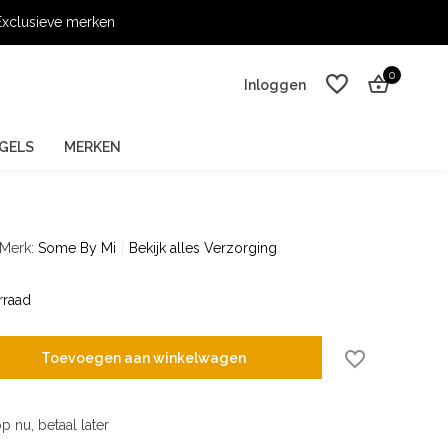
xclusieve merken
0
Inloggen
GELS
MERKEN
Merk:
Some By Mi
Bekijk alles Verzorging
Account aanmaken
Account aanmaken
rraad
Toevoegen aan winkelwagen
p nu, betaal later