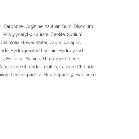
ol, Carbomer, Arginine, Xanthan Gum, Disodium
, Polyglyceryl-4 Laurate, Zeolite, Sodium
 Centifolia Flower Water, Caprylic/capric
oride, Hydrogenated Lecithin, Hydrolyzed
e, Histidine, Alanine, Threonine, Proline,
Magnesium Chloride, Lecithin, Calcium Chloride,
lmitoyl Pentapeptide-4, Hexapeptide-9, Fragrance.