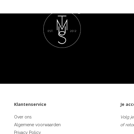
Klantenservice
Je ac
Over ons
Volg je
Algemene voorwaarden
of reto
Privacy Policy