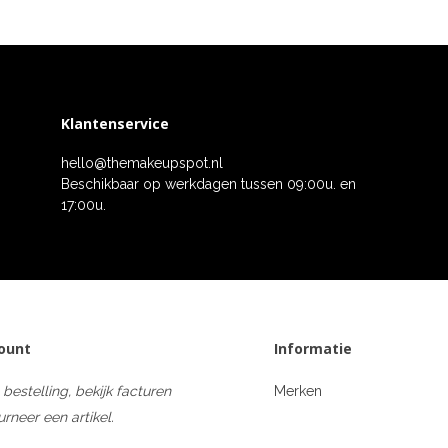
Klantenservice
hello@themakeupspot.nl
Beschikbaar op werkdagen tussen 09:00u. en
17:00u.
count
Informatie
 bestelling, bekijk facturen
Merken
urneer een artikel.