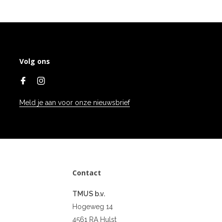
Volg ons
Meld je aan voor onze nieuwsbrief
Contact
TMUS b.v.
Hogeweg 14
4561 RA Hulst