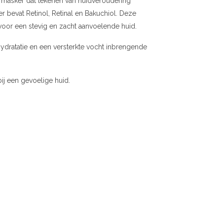
t masker dat tekenen van huidveroudering
er bevat Retinol, Retinal en Bakuchiol. Deze
n voor een stevig en zacht aanvoelende huid.
ydratatie en een versterkte vocht inbrengende
bij een gevoelige huid.