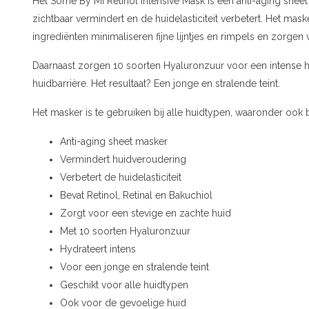
Het Some By Mi Retinol Intensive Mask is een anti-aging shee
zichtbaar vermindert en de huidelasticiteit verbetert. Het mask
ingrediënten minimaliseren fijne lijntjes en rimpels en zorge
Daarnaast zorgen 10 soorten Hyaluronzuur voor een intense h
huidbarrière. Het resultaat? Een jonge en stralende teint.
Het masker is te gebruiken bij alle huidtypen, waaronder ook 
Anti-aging sheet masker
Vermindert huidveroudering
Verbetert de huidelasticiteit
Bevat Retinol, Retinal en Bakuchiol
Zorgt voor een stevige en zachte huid
Met 10 soorten Hyaluronzuur
Hydrateert intens
Voor een jonge en stralende teint
Geschikt voor alle huidtypen
Ook voor de gevoelige huid