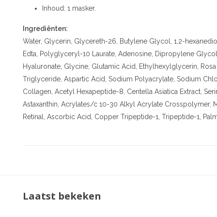
Inhoud: 1 masker.
Ingrediënten:
Water, Glycerin, Glycereth-26, Butylene Glycol, 1,2-hexanedi
Edta, Polyglyceryl-10 Laurate, Adenosine, Dipropylene Glycol
Hyaluronate, Glycine, Glutamic Acid, Ethylhexylglycerin, Rosa
Triglyceride, Aspartic Acid, Sodium Polyacrylate, Sodium Chl
Collagen, Acetyl Hexapeptide-8, Centella Asiatica Extract, Serin
Astaxanthin, Acrylates/c 10-30 Alkyl Acrylate Crosspolymer, 
Retinal, Ascorbic Acid, Copper Tripeptide-1, Tripeptide-1, Pa
Laatst bekeken