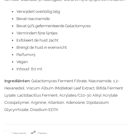
Verwijdert overtollig talg
Bevat niacinamide
Bevat 92% gefermenteerde Galactomyces
Vermindert fijne lijntjes
Exfolieert de huid zacht
Brengt de huid in evenwicht
Parfumvrij
Vegan
Inhoud: 60 ml
Ingrediënten:
Galactomyces Ferment Filtrate, Niacinamide, 1,2-
Hexanediol, Viscum Album (Mistletoe) Leaf Extract, Bifida Ferment
Lysate, Lactobacillus Ferment, Acrylates/C10-30 Alkyl Acrylate
Crosspolymer, Arginine, Allantoin, Adenosine, Dipotassium
Glycyrrhizate, Disodium EDTA
Vergelijk
Delen