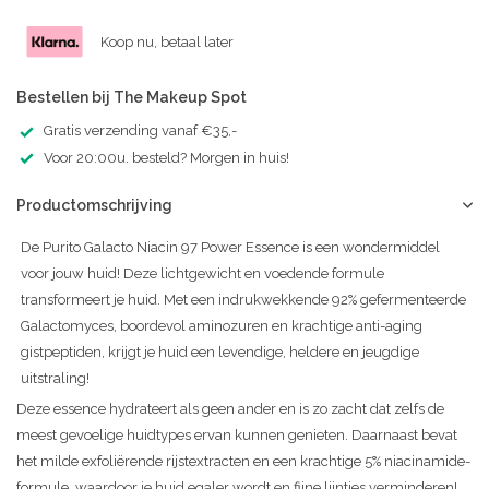
Koop nu, betaal later
Bestellen bij The Makeup Spot
Gratis verzending vanaf €35,-
Voor 20:00u. besteld? Morgen in huis!
Productomschrijving
De Purito Galacto Niacin 97 Power Essence is een wondermiddel
voor jouw huid! Deze lichtgewicht en voedende formule
transformeert je huid. Met een indrukwekkende 92% gefermenteerde
Galactomyces, boordevol aminozuren en krachtige anti-aging
gistpeptiden, krijgt je huid een levendige, heldere en jeugdige
uitstraling!
Deze essence hydrateert als geen ander en is zo zacht dat zelfs de
meest gevoelige huidtypes ervan kunnen genieten. Daarnaast bevat
het milde exfoliërende rijstextracten en een krachtige 5% niacinamide-
formule, waardoor je huid egaler wordt en fijne lijntjes verminderen!