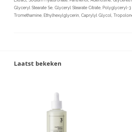
Extract, Sodium Hyaluronate, Panthenol, Adenosine, Glycereth
Glyceryl Stearate Se, Glyceryl Stearate Citrate, Polyglyceryl
Tromethamine, Ethylhexylglycerin, Caprylyl Glycol, Tropolon
Laatst bekeken