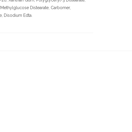
-26, Xanthan Gum, Polyglyceryl-3 Distearate,
-3 Methylglucose Distearate, Carbomer,
e, Disodium Edta.