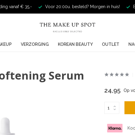
ding vanaf € 35,-
Voor 20:00u. besteld? Morgen in huis!
E
AKEUP
VERZORGING
KOREAN BEAUTY
OUTLET
NA
oftening Serum
24,95
Op vo
Koo