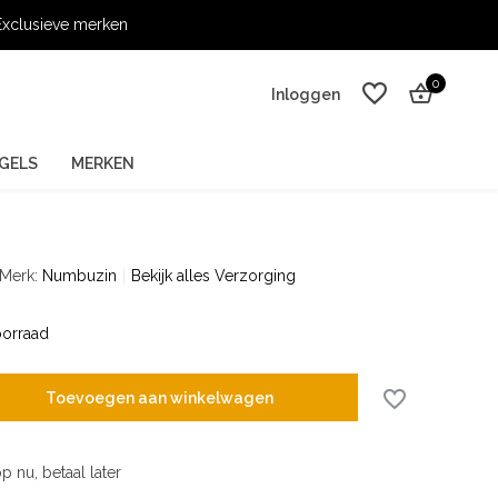
xclusieve merken
0
Inloggen
GELS
MERKEN
Merk:
Numbuzin
Bekijk alles Verzorging
Account aanmaken
Account aanmaken
orraad
Toevoegen aan winkelwagen
p nu, betaal later