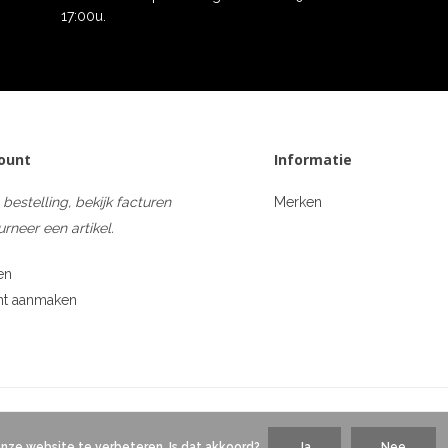
17:00u.
count
Informatie
 bestelling, bekijk facturen
Merken
urneer een artikel.
en
nt aanmaken
onze website te verbeteren. Is dat akkoord?
Ja
Nee