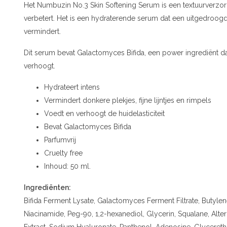
Het Numbuzin No.3 Skin Softening Serum is een textuurverzorg
verbetert. Het is een hydraterende serum dat een uitgedroogde 
vermindert.
Dit serum bevat Galactomyces Bifida, een power ingrediënt dat 
verhoogt.
Hydrateert intens
Vermindert donkere plekjes, fijne lijntjes en rimpels
Voedt en verhoogt de huidelasticiteit
Bevat Galactomyces Bifida
Parfumvrij
Cruelty free
Inhoud: 50 ml.
Ingrediënten:
Bifida Ferment Lysate, Galactomyces Ferment Filtrate, Butyle
Niacinamide, Peg-90, 1,2-hexanediol, Glycerin, Squalane, Alter