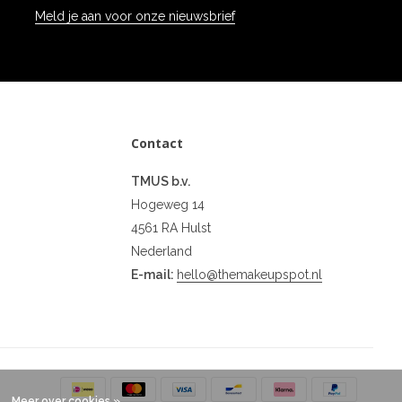
Meld je aan voor onze nieuwsbrief
Contact
TMUS b.v.
Hogeweg 14
4561 RA Hulst
Nederland
E-mail:
hello@themakeupspot.nl
Meer over cookies »