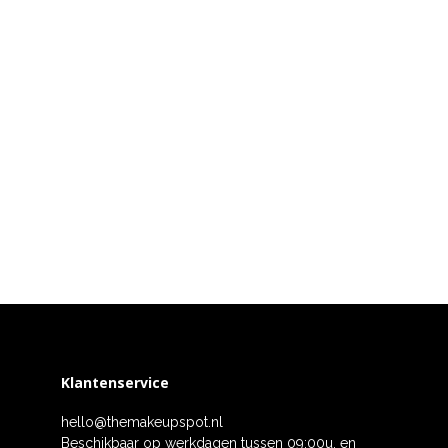
Klantenservice
hello@themakeupspot.nl
Beschikbaar op werkdagen tussen 09:00u. en