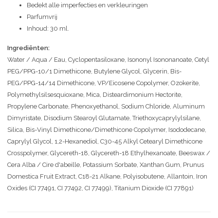
Bedekt alle imperfecties en verkleuringen
Parfumvrij
Inhoud: 30 ml.
Ingrediënten
:
Water / Aqua / Eau, Cyclopentasiloxane, Isononyl Isononanoate, Cetyl
PEG/PPG-10/1 Dimethicone, Butylene Glycol, Glycerin, Bis-
PEG/PPG-14/14 Dimethicone, VP/Eicosene Copolymer, Ozokerite,
Polymethylsilsesquioxane, Mica, Disteardimonium Hectorite,
Propylene Carbonate, Phenoxyethanol, Sodium Chloride, Aluminum
Dimyristate, Disodium Stearoyl Glutamate, Triethoxycaprylylsilane,
Silica, Bis-Vinyl Dimethicone/Dimethicone Copolymer, Isododecane,
Caprylyl Glycol, 1,2-Hexanediol, C30-45 Alkyl Cetearyl Dimethicone
Crosspolymer, Glycereth-18, Glycereth-18 Ethylhexanoate, Beeswax /
Cera Alba / Cire d'abeille, Potassium Sorbate, Xanthan Gum, Prunus
Domestica Fruit Extract, C18-21 Alkane, Polyisobutene, Allantoin, Iron
Oxides (CI 77491, CI 77492, CI 77499), Titanium Dioxide (CI 77891)