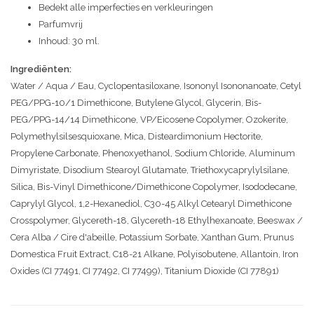
Bedekt alle imperfecties en verkleuringen
Parfumvrij
Inhoud: 30 ml.
Ingrediënten
:
Water / Aqua / Eau, Cyclopentasiloxane, Isononyl Isononanoate, Cetyl
PEG/PPG-10/1 Dimethicone, Butylene Glycol, Glycerin, Bis-
PEG/PPG-14/14 Dimethicone, VP/Eicosene Copolymer, Ozokerite,
Polymethylsilsesquioxane, Mica, Disteardimonium Hectorite,
Propylene Carbonate, Phenoxyethanol, Sodium Chloride, Aluminum
Dimyristate, Disodium Stearoyl Glutamate, Triethoxycaprylylsilane,
Silica, Bis-Vinyl Dimethicone/Dimethicone Copolymer, Isododecane,
Caprylyl Glycol, 1,2-Hexanediol, C30-45 Alkyl Cetearyl Dimethicone
Crosspolymer, Glycereth-18, Glycereth-18 Ethylhexanoate, Beeswax /
Cera Alba / Cire d'abeille, Potassium Sorbate, Xanthan Gum, Prunus
Domestica Fruit Extract, C18-21 Alkane, Polyisobutene, Allantoin, Iron
Oxides (CI 77491, CI 77492, CI 77499), Titanium Dioxide (CI 77891)