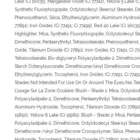
Lake (Ci 16035), Manganese Violet (Ci 77742), Yellow 5 Lake (C
Synthetic Fluorphlogopite, Octyldodecyl Stearoyl Stearate, Dim
Phenoxyethanol, Silica, Ethylhexylglycerin, Aluminum Hydroxi
77891), Iron Oxides (Ci 77491, Ci 77499), Red 40 Lake (Ci 16035
Highlighter: Mica, Synthetic Fluorphlogopite, Octyldodecyl Ste
Dimethicone, Pentaerythrityl Tetraisostearate, Phenoxyethanol, 
Oxide, Titanium Dioxide (Ci 77891), Iron Oxides (Ci 77491, Ci 77
Tetraisostearate, Bis-diglyceryl Polyacyladipate-2, Dimethico
Starch Octenylsuccinate, Dimethicone/vinyl Dimethicone Cros
Ethylhexylglycerin, Tocopherol, Iron Oxides (Ci 77491, Ci 774
Shades Not Intended For Use On Or Around The Eyes/les Tei
L’usage Sur La Zone Oculaire: Blush - Shade 1: Mica, Octyldode
Polyacyladipate-2, Dimethicone, Pentaerythrityl Tetraisostearat
Aluminum Hydroxide, Tocopherol, Titanium Dioxide (Ci 77891), 
15850), Yellow 6 Lake (Ci 15985). Blush - Shade 2: Mica, Pentaer
Polyacyladipate-2, Dimethicone, Octyldodecyl Stearoyl Stear
Dimethicone /vinyl Dimethicone Crosspolymer, Silica, Phenox
Hydroxide, Tocopherol, Titanium Dioxide (Ci 77891), Iron Oxide