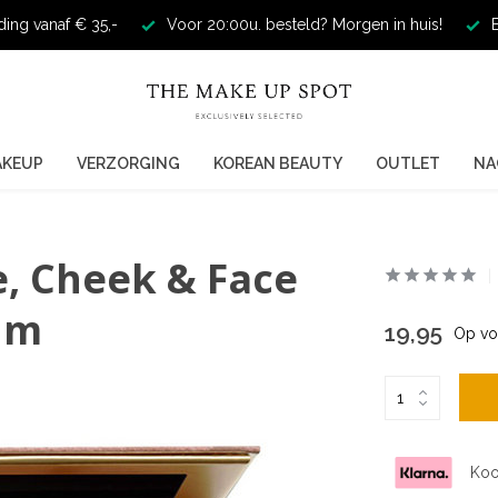
ding vanaf € 35,-
Voor 20:00u. besteld? Morgen in huis!
E
AKEUP
VERZORGING
KOREAN BEAUTY
OUTLET
NA
ye, Cheek & Face
um
19,95
Op vo
Koo