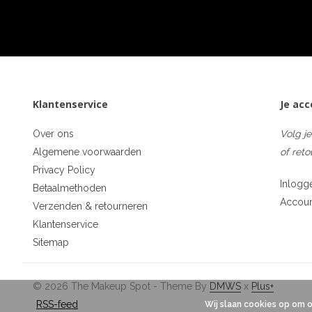
Klantenservice
Je ac
Over ons
Volg je
Algemene voorwaarden
of reto
Privacy Policy
Inlogg
Betaalmethoden
Accou
Verzenden & retourneren
Klantenservice
Sitemap
© 2026 The Makeup Spot - Theme By
DMWS
x
Plus+
RSS-feed
Wij slaan cookies op om 