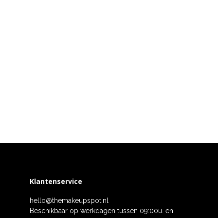
Klantenservice
hello@themakeupspot.nl
Beschikbaar op werkdagen tussen 09:00u. en