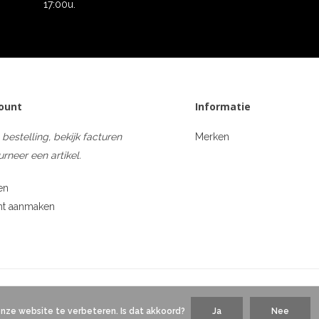
17:00u.
count
Informatie
 bestelling, bekijk facturen
Merken
urneer een artikel.
en
nt aanmaken
onze website te verbeteren. Is dat akkoord?
Ja
Nee