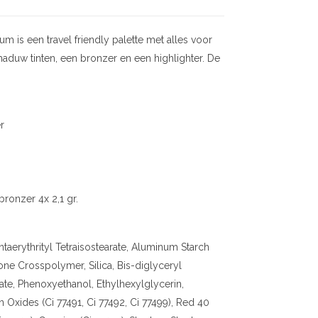
um is een travel friendly palette met alles voor
haduw tinten, een bronzer en een highlighter. De
r
ronzer 4x 2,1 gr.
aerythrityl Tetraisostearate, Aluminum Starch
ne Crosspolymer, Silica, Bis-diglyceryl
ate, Phenoxyethanol, Ethylhexylglycerin,
n Oxides (Ci 77491, Ci 77492, Ci 77499), Red 40