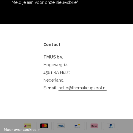
Meld je aan voor onze nieuwsbrief
Contact
TMUS b.v.
Hogeweg 14
4561 RA Hulst
Nederland
E-mail:
hello@themakeupspot.nl
Meer over cookies »