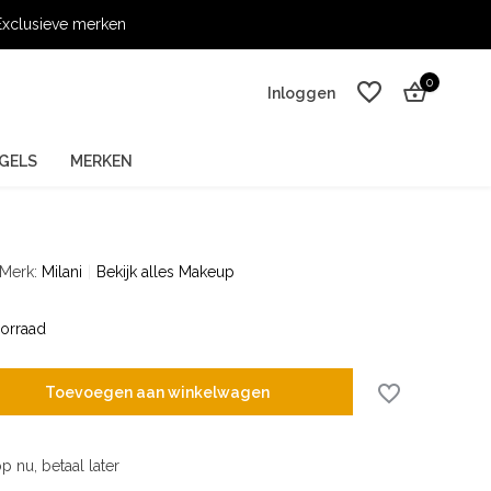
xclusieve merken
0
Inloggen
GELS
MERKEN
Merk:
Milani
Bekijk alles Makeup
Account aanmaken
Account aanmaken
orraad
Toevoegen aan winkelwagen
p nu, betaal later