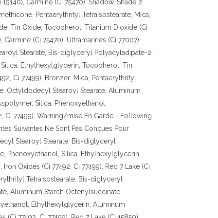
i 19140), Carmine (Ci 75470). Shadow, Shade 2:
ethicone, Pentaerythrityl Tetraisostearate, Mica,
de, Tin Oxide, Tocopherol, Titanium Dioxide (Ci
), Carmine (Ci 75470), Ultramarines (Ci 77007).
aroyl Stearate, Bis-diglyceryl Polyacyladipate-2,
Silica, Ethylhexylglycerin, Tocopherol, Tin
492, Ci 77499). Bronzer: Mica, Pentaerythrityl
ne, Octyldodecyl Stearoyl Stearate, Aluminum
spolymer, Silica, Phenoxyethanol,
92, Ci 77499). Warning/mise En Garde - Following
ntes Suivantes Ne Sont Pas Conçues Pour
cyl Stearoyl Stearate, Bis-diglyceryl
e, Phenoxyethanol, Silica, Ethylhexylglycerin,
Iron Oxides (Ci 77492, Ci 77499), Red 7 Lake (Ci
ythrityl Tetraisostearate, Bis-diglyceryl
ate, Aluminum Starch Octenylsuccinate,
yethanol, Ethylhexylglycerin, Aluminum
s (Ci 77492, Ci 77499), Red 7 Lake (Ci 15850),