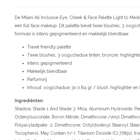
De Milani All Inclusive Eye, Cheek & Face Palette Light to Medi
een full face makeup. Dit palette bevat twee blushes, 3 oogsc
formule is intens gepigmenteerd en makkelijk blendbaar.
Travel friendly palette
Twee blushes, 3 oogschaduw tinten, bronzer, highlighte
Intens gepigmenteerd
Makkelijk blendbaar
Parfumvrij
Inhoud: oogschaduw 3x 0.84 gr / blush, highlighter en b
Ingrediënten:
Shadow, Shade 1 And Shade 3: Mica, Aluminum Hydroxide, Pent
Octenylsuccinate, Boron Nitride, Dimethicone /vinyl Dimethico
Polyacyladipate- 2, Dimethicone, Octyldodecyl Stearoyl Stear
Tocopherol, May Contain (+/-): Titanium Dioxide (Ci 77891), Iro