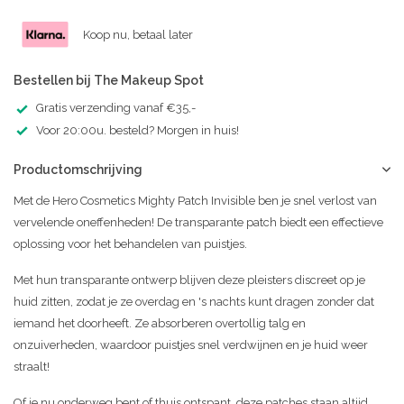
Koop nu, betaal later
Bestellen bij The Makeup Spot
Gratis verzending vanaf €35,-
Voor 20:00u. besteld? Morgen in huis!
Productomschrijving
Met de Hero Cosmetics Mighty Patch Invisible ben je snel verlost van
vervelende oneffenheden! De transparante patch biedt een effectieve
oplossing voor het behandelen van puistjes.
Met hun transparante ontwerp blijven deze pleisters discreet op je
huid zitten, zodat je ze overdag en 's nachts kunt dragen zonder dat
iemand het doorheeft. Ze absorberen overtollig talg en
onzuiverheden, waardoor puistjes snel verdwijnen en je huid weer
straalt!
Of je nu onderweg bent of thuis ontspant, deze patches staan altijd