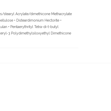
tes/stearyl Acrylate/dimethicone Methacrylate
Cellulose • Disteardimonium Hectorite •
lan • Pentaerythrityl Tetra-di-t-butyl
ceryl-3 Polydimethylsiloxyethyl Dimethicone