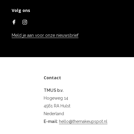
Volg ons
Meld je aan voor onze nieuwsbrief
Contact
TMUS b.v.
Hogeweg 14
4561 RA Hulst
Nederland
E-mail:
hello@themakeupspot.nl