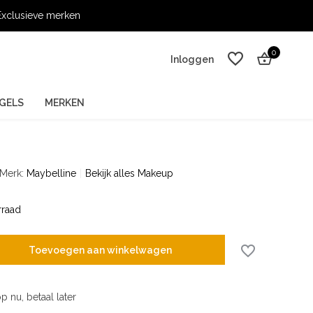
xclusieve merken
0
Inloggen
GELS
MERKEN
Merk:
Maybelline
Bekijk alles Makeup
Account aanmaken
Account aanmaken
raad
Toevoegen aan winkelwagen
p nu, betaal later