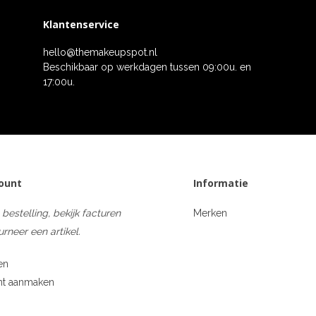
Klantenservice
hello@themakeupspot.nl
Beschikbaar op werkdagen tussen 09:00u. en
17:00u.
count
Informatie
 bestelling, bekijk facturen
Merken
urneer een artikel.
en
nt aanmaken