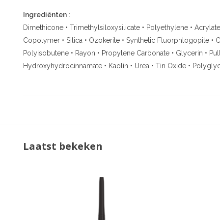
Ingrediënten :
Dimethicone • Trimethylsiloxysilicate • Polyethylene • Acryla
Copolymer • Silica • Ozokerite • Synthetic Fluorphlogopite • 
Polyisobutene • Rayon • Propylene Carbonate • Glycerin • Pullu
Hydroxyhydrocinnamate • Kaolin • Urea • Tin Oxide • Polygly
Laatst bekeken