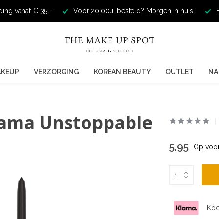
ding vanaf € 35,-
Voor 20:00u. besteld? Morgen in huis!
E
AKEUP
VERZORGING
KOREAN BEAUTY
OUTLET
NA
rama Unstoppable
5,95
Op voor
Koo