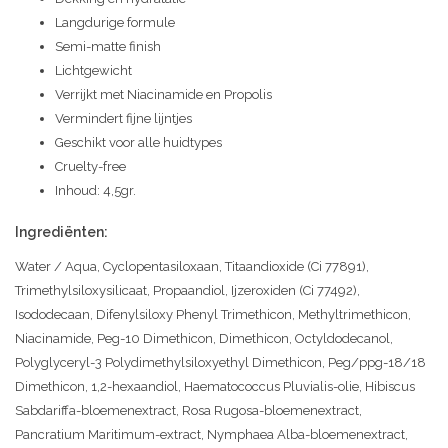
Langdurige formule
Semi-matte finish
Lichtgewicht
Verrijkt met Niacinamide en Propolis
Vermindert fijne lijntjes
Geschikt voor alle huidtypes
Cruelty-free
Inhoud: 4,5gr.
Ingrediënten:
Water / Aqua, Cyclopentasiloxaan, Titaandioxide (Ci 77891),
Trimethylsiloxysilicaat, Propaandiol, Ijzeroxiden (Ci 77492),
Isododecaan, Difenylsiloxy Phenyl Trimethicon, Methyltrimethicon,
Niacinamide, Peg-10 Dimethicon, Dimethicon, Octyldodecanol,
Polyglyceryl-3 Polydimethylsiloxyethyl Dimethicon, Peg/ppg-18/18
Dimethicon, 1,2-hexaandiol, Haematococcus Pluvialis-olie, Hibiscus
Sabdariffa-bloemenextract, Rosa Rugosa-bloemenextract,
Pancratium Maritimum-extract, Nymphaea Alba-bloemenextract,