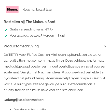
Koop nu, betaal later
Bestellen bij The Makeup Spot
Gratis verzending vanaf €35,-
Voor 20:00u. besteld? Morgen in huis!
Productomschrijving
De TIRTIR Mask Fit Red Cushion Mini is een topfoundation die tot 72
uur blijft zitten met een semi-matte finish. Deze lichtgewicht formule
met luchtgelaagd poeder vermindert overtollige olie en zorgt voor een
egale teint. Verrijkt met Niacinamide en Propolis-extract verheldert en
hydrateert het je huid, terwijl Adenosine helpt tegen rimpels. Geschikt
voor alle huidtypes, zelfs de gevoelige huid. Deze foundation is
cruelty-free en een must-have voor een stralende look.
Belangrijkste kenmerken:
Dekking en hydratatie