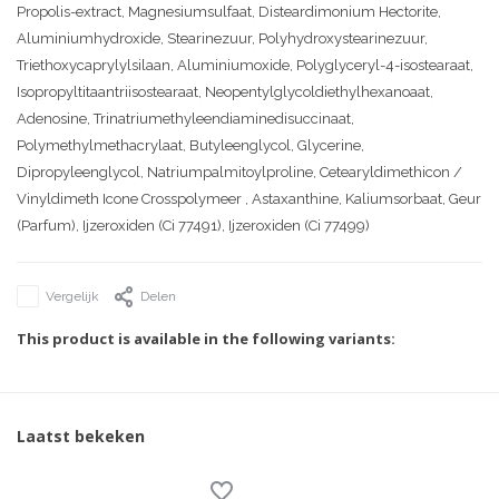
Propolis-extract, Magnesiumsulfaat, Disteardimonium Hectorite,
Aluminiumhydroxide, Stearinezuur, Polyhydroxystearinezuur,
Triethoxycaprylylsilaan, Aluminiumoxide, Polyglyceryl-4-isostearaat,
Isopropyltitaantriisostearaat, Neopentylglycoldiethylhexanoaat,
Adenosine, Trinatriumethyleendiaminedisuccinaat,
Polymethylmethacrylaat, Butyleenglycol, Glycerine,
Dipropyleenglycol, Natriumpalmitoylproline, Cetearyldimethicon /
Vinyldimeth Icone Crosspolymeer , Astaxanthine, Kaliumsorbaat, Geur
(Parfum), Ijzeroxiden (Ci 77491), Ijzeroxiden (Ci 77499)
Vergelijk
Delen
This product is available in the following variants:
Laatst bekeken