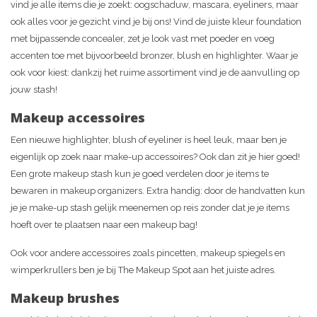
vind je alle items die je zoekt: oogschaduw, mascara, eyeliners, maar
ook alles voor je gezicht vind je bij ons! Vind de juiste kleur foundation
met bijpassende concealer, zet je look vast met poeder en voeg
accenten toe met bijvoorbeeld bronzer, blush en highlighter. Waar je
ook voor kiest: dankzij het ruime assortiment vind je de aanvulling op
jouw stash!
Makeup accessoires
Een nieuwe highlighter, blush of eyeliner is heel leuk, maar ben je
eigenlijk op zoek naar make-up accessoires? Ook dan zit je hier goed!
Een grote makeup stash kun je goed verdelen door je items te
bewaren in makeup organizers. Extra handig: door de handvatten kun
je je make-up stash gelijk meenemen op reis zonder dat je je items
hoeft over te plaatsen naar een makeup bag!
Ook voor andere accessoires zoals pincetten, makeup spiegels en
wimperkrullers ben je bij The Makeup Spot aan het juiste adres.
Makeup brushes