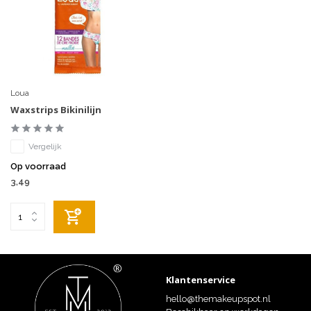
Loua
Waxstrips Bikinilijn
Vergelijk
Op voorraad
3,49
Klantenservice
hello@themakeupspot.nl