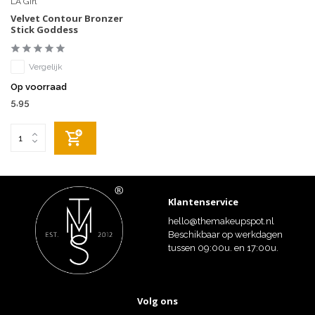
LA Girl
Velvet Contour Bronzer
Stick Goddess
Vergelijk
Op voorraad
5,95
Klantenservice
hello@themakeupspot.nl
Beschikbaar op werkdagen
tussen 09:00u. en 17:00u.
Volg ons