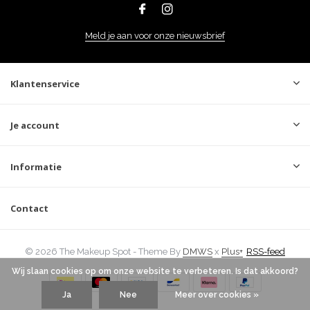
Meld je aan voor onze nieuwsbrief
Klantenservice
Je account
Informatie
Contact
© 2026 The Makeup Spot - Theme By
DMWS
x
Plus+
RSS-feed
Wij slaan cookies op om onze website te verbeteren. Is dat akkoord?
Ja
Nee
Meer over cookies »