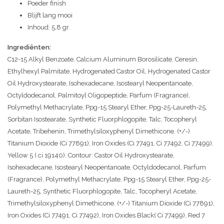
Poeder finish
Blijft lang mooi
Inhoud: 5,8 gr.
Ingrediënten:
C12-15 Alkyl Benzoate, Calcium Aluminum Borosilicate, Ceresin,
Ethylhexyl Palmitate, Hydrogenated Castor Oil, Hydrogenated Castor
Oil Hydroxystearate, Isohexadecane, Isostearyl Neopentanoate,
Octyldodecanol, Palmitoyl Oligopeptide, Parfum (Fragrance),
Polymethyl Methacrylate, Ppg-15 Stearyl Ether, Ppg-25-Laureth-25,
Sorbitan Isostearate, Synthetic Fluorphlogopite, Talc, Tocopheryl
Acetate, Tribehenin, Trimethylsiloxyphenyl Dimethicone. (+/-)
Titanium Dioxide (Ci 77891), Iron Oxides (Ci 77491, Ci 77492, Ci 77499).
Yellow 5 ( ci 19140). Contour: Castor Oil Hydroxystearate,
Isohexadecane, Isostearyl Neopentanoate, Octyldodecanol, Parfum
(Fragrance), Polymethyl Methacrylate, Ppg-15 Stearyl Ether, Ppg-25-
Laureth-25, Synthetic Fluorphlogopite, Talc, Tocopheryl Acetate,
Trimethylsiloxyphenyl Dimethicone. (+/-) Titanium Dioxide (Ci 77891),
Iron Oxides (Ci 77491, Ci 77492), Iron Oxides Black( Ci 77499), Red 7