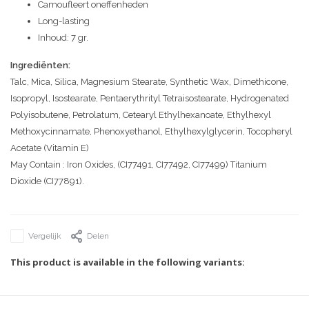
Camoufleert oneffenheden
Long-lasting
Inhoud: 7 gr.
Ingrediënten:
Talc, Mica, Silica, Magnesium Stearate, Synthetic Wax, Dimethicone,
Isopropyl, Isostearate, Pentaerythrityl Tetraisostearate, Hydrogenated
Polyisobutene, Petrolatum, Cetearyl Ethylhexanoate, Ethylhexyl
Methoxycinnamate, Phenoxyethanol, Ethylhexylglycerin, Tocopheryl
Acetate (Vitamin E)
May Contain : Iron Oxides, (CI77491, CI77492, CI77499) Titanium
Dioxide (CI77891).
Vergelijk
Delen
This product is available in the following variants: