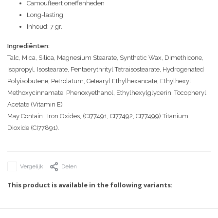
Camoufleert oneffenheden
Long-lasting
Inhoud: 7 gr.
Ingrediënten:
Talc, Mica, Silica, Magnesium Stearate, Synthetic Wax, Dimethicone,
Isopropyl, Isostearate, Pentaerythrityl Tetraisostearate, Hydrogenated
Polyisobutene, Petrolatum, Cetearyl Ethylhexanoate, Ethylhexyl
Methoxycinnamate, Phenoxyethanol, Ethylhexylglycerin, Tocopheryl
Acetate (Vitamin E)
May Contain : Iron Oxides, (CI77491, CI77492, CI77499) Titanium
Dioxide (CI77891).
Vergelijk
Delen
This product is available in the following variants: