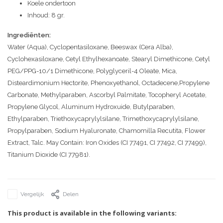
Koele ondertoon
Inhoud: 8 gr.
Ingrediënten:
Water (Aqua), Cyclopentasiloxane, Beeswax (Cera Alba),
Cyclohexasiloxane, Cetyl Ethylhexanoate, Stearyl Dimethicone, Cetyl
PEG/PPG-10/1 Dimethicone, Polyglyceril-4 Oleate, Mica,
Disteardimonium Hectorite, Phenoxyethanol, Octadecene,Propylene
Carbonate, Methylparaben, Ascorbyl Palmitate, Tocopheryl Acetate,
Propylene Glycol, Aluminum Hydroxuide, Butylparaben,
Ethylparaben, Triethoxycaprylylsilane, Trimethoxycaprylylsilane,
Propylparaben, Sodium Hyaluronate, Chamomilla Recutita, Flower
Extract, Talc. May Contain: Iron Oxides (CI 77491, CI 77492, CI 77499),
Titanium Dioxide (CI 77981).
Vergelijk
Delen
This product is available in the following variants: