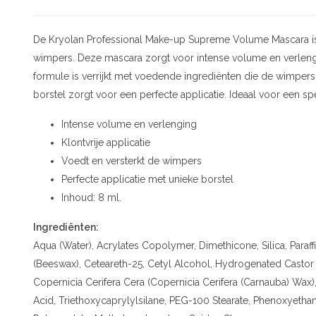
De Kryolan Professional Make-up Supreme Volume Mascara is
wimpers. Deze mascara zorgt voor intense volume en verleng
formule is verrijkt met voedende ingrediënten die de wimpers 
borstel zorgt voor een perfecte applicatie. Ideaal voor een spec
Intense volume en verlenging
Klontvrije applicatie
Voedt en versterkt de wimpers
Perfecte applicatie met unieke borstel
Inhoud: 8 ml.
Ingrediënten:
Aqua (Water), Acrylates Copolymer, Dimethicone, Silica, Paraff
(Beeswax), Ceteareth-25, Cetyl Alcohol, Hydrogenated Castor Oi
Copernicia Cerifera Cera (Copernicia Cerifera (Carnauba) Wax),
Acid, Triethoxycaprylylsilane, PEG-100 Stearate, Phenoxyetha