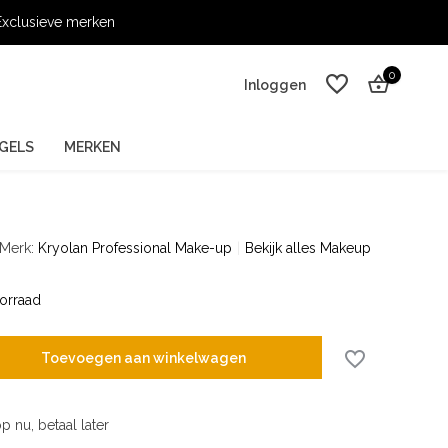
xclusieve merken
0
Inloggen
GELS
MERKEN
Merk:
Kryolan Professional Make-up
Bekijk alles Makeup
Account aanmaken
Account aanmaken
orraad
Toevoegen aan winkelwagen
p nu, betaal later