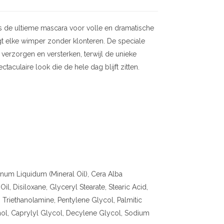
 de ultieme mascara voor volle en dramatische
t elke wimper zonder klonteren. De speciale
verzorgen en versterken, terwijl de unieke
taculaire look die de hele dag blijft zitten.
inum Liquidum (Mineral Oil), Cera Alba
l, Disiloxane, Glyceryl Stearate, Stearic Acid,
 Triethanolamine, Pentylene Glycol, Palmitic
nol, Caprylyl Glycol, Decylene Glycol, Sodium