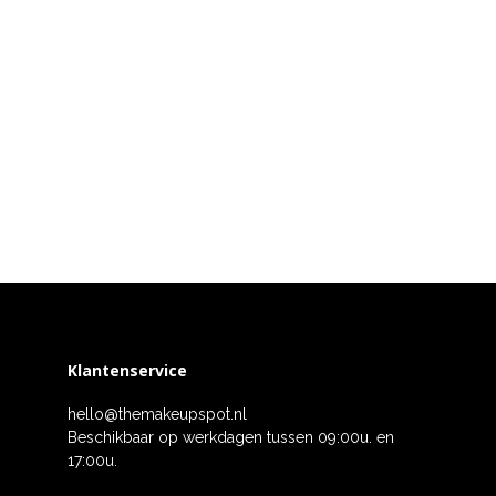
Klantenservice
hello@themakeupspot.nl
Beschikbaar op werkdagen tussen 09:00u. en
17:00u.