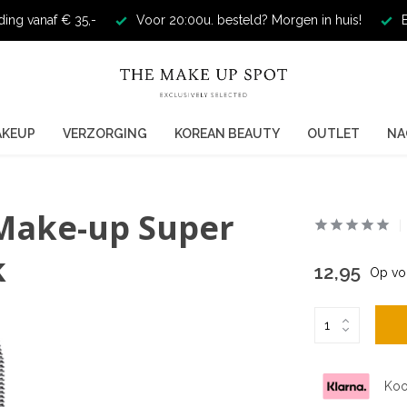
ding vanaf € 35,-
Voor 20:00u. besteld? Morgen in huis!
E
AKEUP
VERZORGING
KOREAN BEAUTY
OUTLET
NA
 Make-up Super
k
12,95
Op vo
Koo