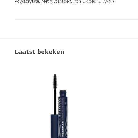
Polyacrylate, Methylparaben, Iron Oxides CI 77499
Laatst bekeken