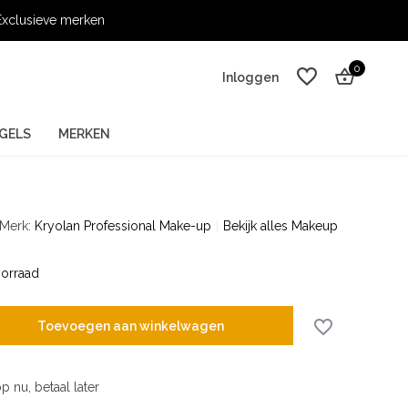
xclusieve merken
0
Inloggen
GELS
MERKEN
Merk:
Kryolan Professional Make-up
Bekijk alles Makeup
Account aanmaken
Account aanmaken
orraad
Toevoegen aan winkelwagen
p nu, betaal later