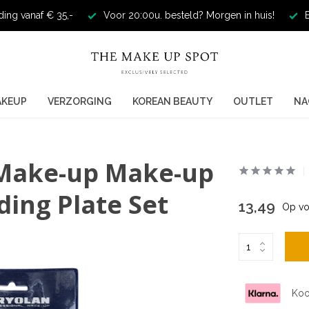
ding vanaf € 35,-
Voor 20:00u. besteld? Morgen in huis!
E
AKEUP
VERZORGING
KOREAN BEAUTY
OUTLET
NA
 Make-up Make-up
ding Plate Set
13,49
Op vo
Koo