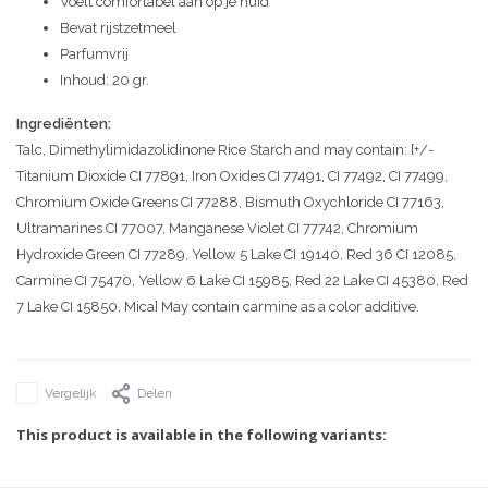
Voelt comfortabel aan op je huid
Bevat rijstzetmeel
Parfumvrij
Inhoud: 20 gr.
Ingrediënten:
Talc, Dimethylimidazolidinone Rice Starch and may contain: [+/-
Titanium Dioxide CI 77891, Iron Oxides CI 77491, CI 77492, CI 77499,
Chromium Oxide Greens CI 77288, Bismuth Oxychloride CI 77163,
Ultramarines CI 77007, Manganese Violet CI 77742, Chromium
Hydroxide Green CI 77289, Yellow 5 Lake CI 19140, Red 36 CI 12085,
Carmine CI 75470, Yellow 6 Lake CI 15985, Red 22 Lake CI 45380, Red
7 Lake CI 15850, Mica] May contain carmine as a color additive.
Vergelijk
Delen
This product is available in the following variants: