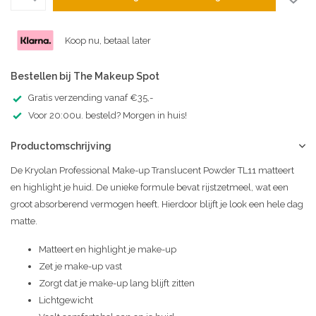
Koop nu, betaal later
Bestellen bij The Makeup Spot
Gratis verzending vanaf €35,-
Voor 20:00u. besteld? Morgen in huis!
Productomschrijving
De Kryolan Professional Make-up Translucent Powder TL11 matteert
en highlight je huid. De unieke formule bevat rijstzetmeel, wat een
groot absorberend vermogen heeft. Hierdoor blijft je look een hele dag
matte.
Matteert en highlight je make-up
Zet je make-up vast
Zorgt dat je make-up lang blijft zitten
Lichtgewicht